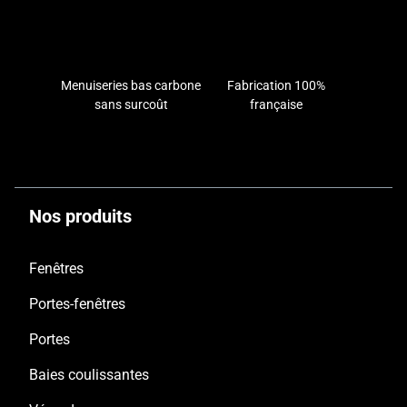
davantage d’entretien. L’isolation thermique et
irréprochable tout au long de votre projet.
phonique et donc, les économies d’énergies
sont moins rentables comparé à la
menuiserie
aluminium
dans l’Oise.
Menuiseries bas carbone
Fabrication 100%
sans surcoût
française
Nos produits
Fenêtres
Portes-fenêtres
Portes
Baies coulissantes