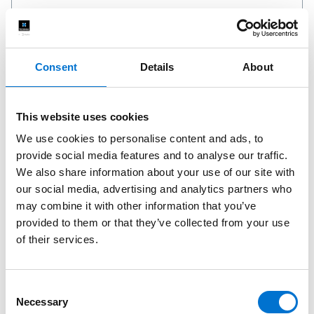
30 Rue Du Bois Galon
94120, Fontenay Sous Bois
Téléphone: 01 43 73 10 00
Consent
Details
About
Plus d'infos
This website uses cookies
CFIM - Aluminier Agréé TECHNAL
We use cookies to personalise content and ads, to
Moissy-Cramayel
provide social media features and to analyse our traffic.
We also share information about your use of our site with
431 Avenue Blaise Pascal
77550, Moissy-Cramayel
our social media, advertising and analytics partners who
Téléphone: 0164404546
may combine it with other information that you’ve
Plus d'infos
provided to them or that they’ve collected from your use
of their services.
BROYEZ SERRURERIE - Aluminier Agréé TECHNAL
Bouafle
Consent
Necessary
Selection