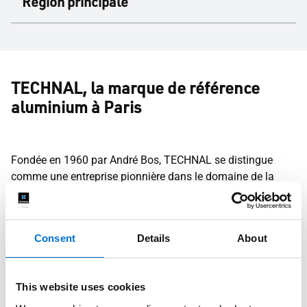
Région principale
TECHNAL, la marque de référence
aluminium à Paris
Fondée en 1960 par André Bos, TECHNAL se distingue
comme une entreprise pionnière dans le domaine de la
menuiserie aluminium à Paris
. Elle offre une gamme
étendue de produits fabriqués en France comme les portes,
vérandas, pergolas et portails. TECHNAL est reconnue pour
Consent
Details
About
ses designs innovants à travers toute la région Île-de-
France.
TECHNAL dispose d’un centre dédié à l’innovation et aux
This website uses cookies
tests dans laquelle la performance de ses produits comme