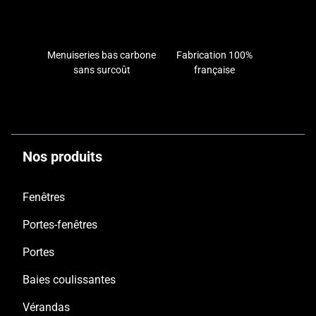
devront disposer de profilés plus épais. Chez
TECHNAL, nos
experts en menuiserie
sont
disponibles pour vous accompagner dans tous
Menuiseries bas carbone
Fabrication 100%
vos projets architecturaux.
sans surcoût
française
Nos produits
Fenêtres
Portes-fenêtres
Portes
Baies coulissantes
Vérandas