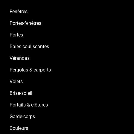
qui vous correspondent le plus au style de votre
logement.
Fenêtres
Portes-fenêtres
Portes
Baies coulissantes
Vérandas
Pergolas & carports
Volets
Brise-soleil
Portails & clôtures
Garde-corps
Couleurs