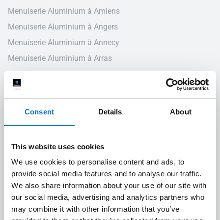
Menuiserie Aluminium à Amiens
Menuiserie Aluminium à Angers
Menuiserie Aluminium à Annecy
Menuiserie Aluminium à Arras
Menuiserie Aluminium à Auch
Menuiserie Aluminium à Aurillac
Menuiserie Aluminium à Auxerre
Consent
Details
About
Menuiserie Aluminium à Avignon
Menuiserie Aluminium à Bordeaux
This website uses cookies
Menuiserie Aluminium à Bourg-en-Bresse
We use cookies to personalise content and ads, to
Menuiserie Aluminium à Bourges
provide social media features and to analyse our traffic.
Menuiserie Aluminium à Caen
We also share information about your use of our site with
our social media, advertising and analytics partners who
Menuiserie Aluminium à Carcassonne
may combine it with other information that you’ve
Menuiserie Aluminium à Charleville-Mézières