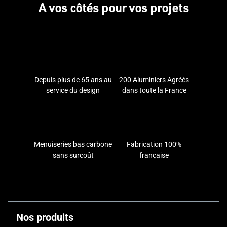
A vos côtés pour vos projets
contient ni fer, ni acier. Il n’est donc pas exposé
au jaunissement.
Plus de 60 coloris exclusifs à TECHNAL
.
Plusieurs options sont disponibles
comme
la fenêtre climatique, active, anti-bruit, motorisé,
Depuis plus de 65 ans au
200 Aluminiers Agréés
etc.
service du design
dans toute la France
Trois types de vitrages
sont au choix :
simple, double ou triple.
Menuiseries bas carbone
Fabrication 100%
Quatre styles de poignées
qui possèdent
sans surcoût
française
plusieurs déclinaisons.
Nos
artisans indépendants dans le Vaucluse
Nos produits
vous aident à choisir les fenêtres en aluminium