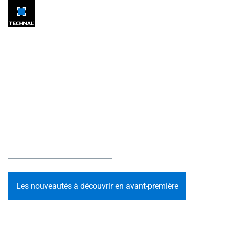
TECHNAL à
Batimat : RÉ-
VÉLER l'essentiel
Du 28/09 au 01/10, plongez au cœur des innovations
TECHNAL : aluminium bas carbone, nouveautés produits
et logiciels.
Les nouveautés à découvrir en avant-première