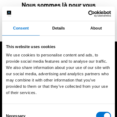
Nous sommes là pour vous
Contactez-nous
Consent
Details
About
This website uses cookies
A vos côtés pour vos projets
We use cookies to personalise content and ads, to
provide social media features and to analyse our traffic.
We also share information about your use of our site with
our social media, advertising and analytics partners who
may combine it with other information that you’ve
provided to them or that they’ve collected from your use
of their services.
Concepteur de solutions
Menuiseries bas carbone
aluminium depuis plus de
sans surcoût
65 ans
Consent
Necessary
Selection