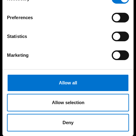
Preferences
Spécialisé dans le
Fabrication 100%
bâtiment en neuf et en
française
rénovation
Statistics
Marketing
Nos produits
Allow all
Façades
Fenêtres et portes-fenêtres
Allow selection
Baies coulissantes
Portes
Deny
Garde-corps