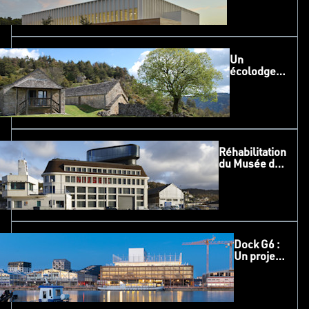
multisports
moderne au
cœur de
Landerneau
Un
écolodge
d’exception
en Lozère :
entre
tradition et
modernité
Réhabilitation
du Musée de
Fécamp :
Allier
patrimoine
industriel et
modernité
Dock G6 :
Un projet
urbain
innovant
au cœur
du