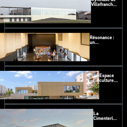
Villefranche-
de-
Lauragais :
Un projet
moderne et
intégré au
paysage
Résonance :
un
conservatoire
innovant au
cœur
d’Andromède
Espace
culturel
et Centre
social de
Mont
Saint-
Martin à
Nemours
La
Cimenterie :
Une salle