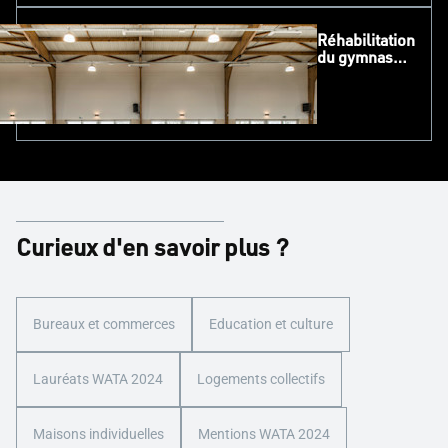
patrimoine
bordelais
Réhabilitation
du gymnase
de Sanvensa :
une salle
polyvalente
moderne et
fonctionnelle
Curieux d'en savoir plus ?
Bureaux et commerces
Education et culture
Lauréats WATA 2024
Logements collectifs
Maisons individuelles
Mentions WATA 2024