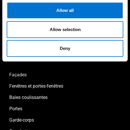
Spécialisé dans le
Allow all
Fabrication 100%
bâtiment en neuf et en
française
rénovation
Allow selection
Deny
Nos produits
Façades
Fenêtres et portes-fenêtres
Baies coulissantes
Portes
Garde-corps