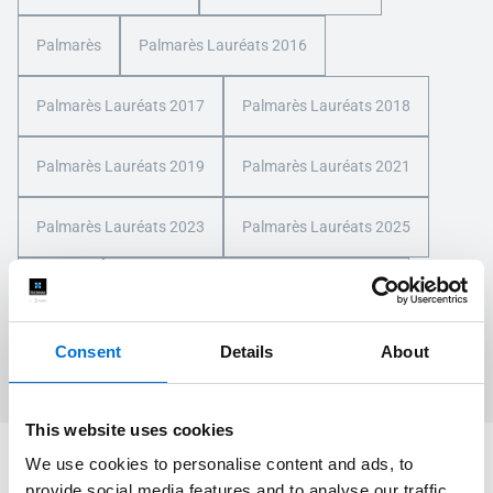
Palmarès
Palmarès Lauréats 2016
Palmarès Lauréats 2017
Palmarès Lauréats 2018
Palmarès Lauréats 2019
Palmarès Lauréats 2021
Palmarès Lauréats 2023
Palmarès Lauréats 2025
Projets
Projets circulaires et environnementaux
Rénovation
Santé et bien-être
WATA
Consent
Details
About
This website uses cookies
We use cookies to personalise content and ads, to
Nous sommes là pour vous
provide social media features and to analyse our traffic.