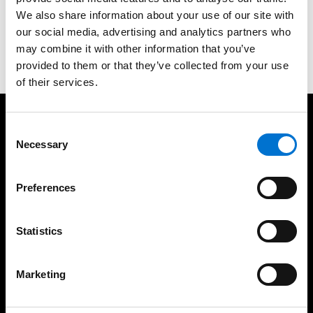
We also share information about your use of our site with
our social media, advertising and analytics partners who
Contactez-nous
may combine it with other information that you’ve
provided to them or that they’ve collected from your use
of their services.
A vos côtés pour vos projets
Consent
Necessary
Selection
Preferences
Statistics
Concepteur de solutions
Menuiseries bas carbone
aluminium depuis plus de
sans surcoût
65 ans
Marketing