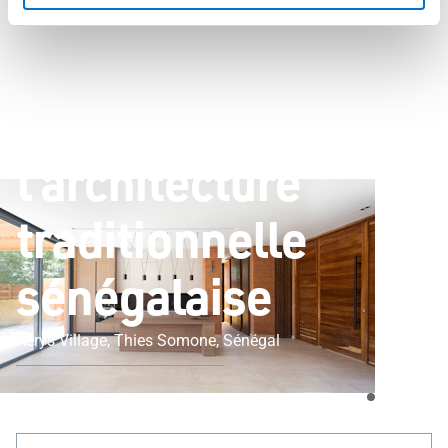
traditionnelle sénégalaise
Une relecture
contemporaine de
l’architecture
traditionnelle
sénégalaise
Aerys Village, Thies Somone, Sénégal