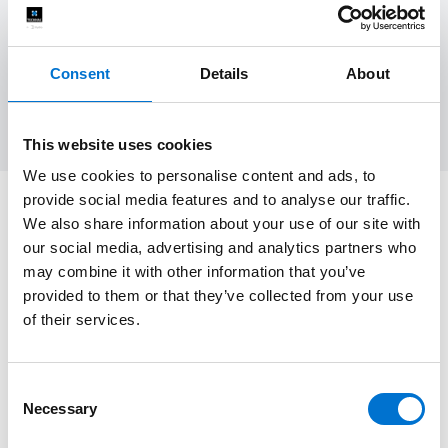
Menuiserie Aluminium à Vienne
Consent
Details
About
Région principale
This website uses cookies
We use cookies to personalise content and ads, to
provide social media features and to analyse our traffic.
TECHNAL, votre Aluminier de
We also share information about your use of our site with
référence dans le Haut-Rhin
our social media, advertising and analytics partners who
may combine it with other information that you’ve
provided to them or that they’ve collected from your use
of their services.
TECHNAL est votre partenaire idéal pour vous fournir des
systèmes de menuiserie aluminium haut de gamme et
sur mesure
. Portes, porte-fenêtres, pergolas, etc. La société
Consent
crée des produits uniques qui s’intègrent parfaitement à
Necessary
Selection
l’architecture. C’est un savoir-faire reconnu depuis 1960 et