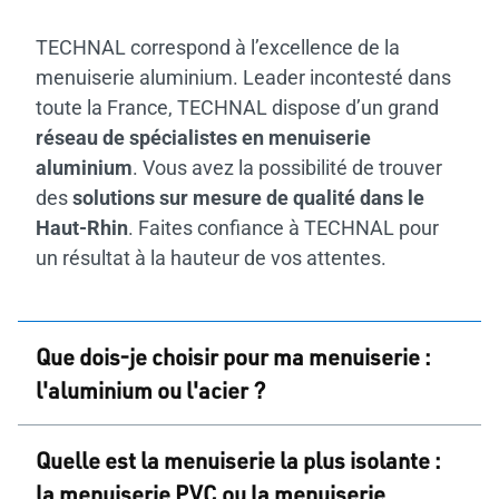
TECHNAL correspond à l’excellence de la
menuiserie aluminium. Leader incontesté dans
toute la France, TECHNAL dispose d’un grand
réseau de spécialistes en menuiserie
aluminium
. Vous avez la possibilité de trouver
des
solutions sur mesure de qualité dans le
Haut-Rhin
. Faites confiance à TECHNAL pour
un résultat à la hauteur de vos attentes.
Que dois-je choisir pour ma menuiserie :
l'aluminium ou l'acier ?
L’acier est plus lourd et nécessite davantage
Quelle est la menuiserie la plus isolante :
d’entretien. L’isolation thermique et, par
la menuiserie PVC ou la menuiserie