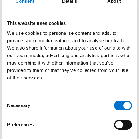
portails : chaque produit est conçu pour allier esthétisme,
Consent
Details
About
performance thermique et durabilité dans le respect de
l’environnement.
À Charleville-Mézières, capitale des Ardennes et ville de
This website uses cookies
Rimbaud, les projets de rénovation du bâti haussmannien
We use cookies to personalise content and ads, to
et des maisons de l’entre-deux-guerres représentent une
provide social media features and to analyse our traffic.
part importante de l’activité de menuiserie. Les profilés
We also share information about your use of our site with
aluminium TECHNAL, à profils fins et disponibles en
our social media, advertising and analytics partners who
finitions mates sobres, s’intègrent parfaitement dans ce
may combine it with other information that you’ve
patrimoine architectural tout en apportant les
provided to them or that they’ve collected from your use
performances thermiques exigées par la RE2020
.
of their services.
Depuis 1981, le
Réseau des Aluminiers Agréés TECHNAL
est présent à Charleville-Mézières et dans les Ardennes.
Ces professionnels certifiés, tous labellisés All For Good,
Consent
accompagnent chaque client de la prise de mesures à la
Necessary
Selection
réception du chantier, avec un suivi personnalisé et un
service après-vente réactif.
Preferences
Les menuiseries TECHNAL sont composées à 75 %
d’aluminium recyclé post-consommation (gamme Hydro