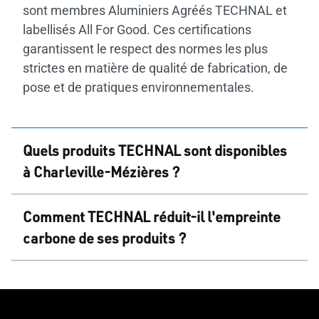
sont membres Aluminiers Agréés TECHNAL et
labellisés All For Good. Ces certifications
garantissent le respect des normes les plus
strictes en matière de qualité de fabrication, de
pose et de pratiques environnementales.
Quels produits TECHNAL sont disponibles
à Charleville-Mézières ?
À Charleville-Mézières,
les Aluminiers
Comment TECHNAL réduit-il l'empreinte
TECHNAL proposent l’ensemble de la gamme
:
carbone de ses produits ?
fenêtres, portes d’entrée, portes-fenêtres, baies
coulissantes, vérandas, pergolas, volets, brise-
TECHNAL utilise l’aluminium Hydro CIRCAL
soleil, portails et garde-corps.
75R, composé d’au moins 75 % d’aluminium
post-consommation recyclés. Ce procédé
Tous ces produits sont
disponibles sur mesure,