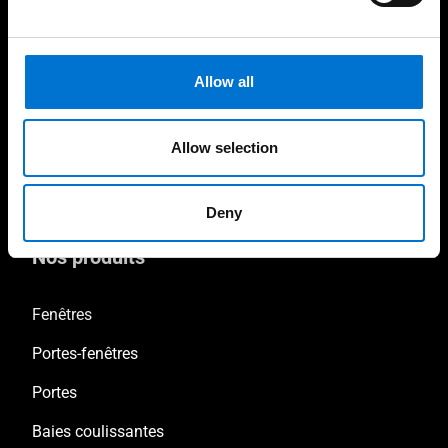
service du design
dans toute la France
Allow all
Menuiseries bas carbone
Fabrication 100%
sans surcoût
française
Allow selection
Deny
Nos produits
Fenêtres
Portes-fenêtres
Portes
Baies coulissantes