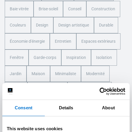
Baie vitrée
Brise-soleil
Conseil
Construction
Couleurs
Design
Design artistique
Durable
Économie d'énergie
Entretien
Espaces extérieurs
Fenêtre
Garde-corps
Inspiration
Isolation
Jardin
Maison
Minimaliste
Modernité
Nature
Nouvelle maison
Portails et clôtures
Porte
Renovation
Rénovation
Véranda
Consent
Details
About
Villa
Volets
This website uses cookies