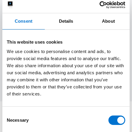
Couleurs
Design
Design artistique
Durable
Économie d'énergie
Entretien
Espaces extérieurs
Consent
Details
About
Fenêtre
Garde-corps
Inspiration
Isolation
This website uses cookies
Jardin
Maison
Minimaliste
Modernité
We use cookies to personalise content and ads, to
provide social media features and to analyse our traffic.
Nature
Portails et clôtures
Porte
Renovation
We also share information about your use of our site with
our social media, advertising and analytics partners who
may combine it with other information that you’ve
Rénovation
Véranda
Villa
Volets
provided to them or that they’ve collected from your use
of their services.
Consent
Vous avez un projet ?
Necessary
Selection