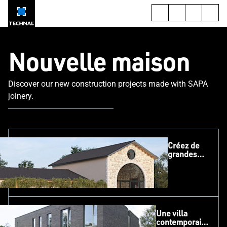
Nouvelle maison
Discover our new construction projects made with SAPA
joinery.
Créez de
grandes
ouvertures,
sans
compromis
sur la
sécurité
Une villa
contemporaine