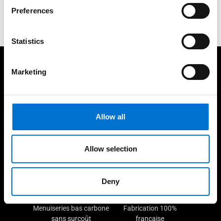
Demander un devis
Preferences
Statistics
A vos côtés pour vos projets
Marketing
Allow all
Depuis plus de 65 ans au
200 Aluminiers Agréés
Allow selection
service du design
dans toute la France
Deny
Menuiseries bas carbone
Fabrication 100%
sans surcoût
française