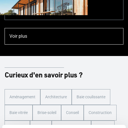
son
environnement
Voir plus
Curieux d'en savoir plus ?
Aménagement
Architecture
Baie coulissante
Baie vitrée
Brise-soleil
Conseil
Construction