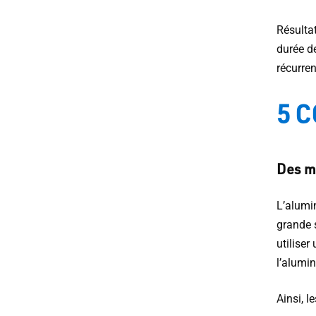
Résultat
durée d
récurren
5 
Des m
L’alumi
grande s
utiliser
l’alumin
Ainsi, 