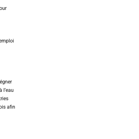
pour
’emploi
régner
à l’eau
ries
ois afin