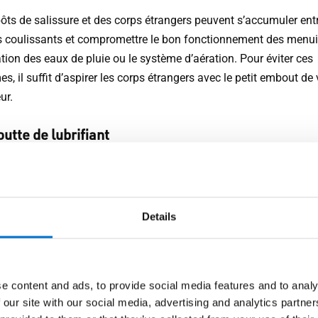
ôts de salissure et des corps étrangers peuvent s’accumuler entr
es coulissants et compromettre le bon fonctionnement des menui
tion des eaux de pluie ou le système d’aération. Pour éviter ces
s, il suffit d’aspirer les corps étrangers avec le petit embout de 
ur.
utte de lubrifiant
er un peu de lubrifiant dans les mécanismes des fenêtres/ porte
 an : serrures, charnières, paumelles, accessoires. Il est recom
er un pinceau afin que le lubrifiant pénètre mieux. Attention : ne 
Details
e lubrifiant dans les roues des vantaux des coulissants, elles so
rifiées.
vaut prévenir
e content and ads, to provide social media features and to analy
 our site with our social media, advertising and analytics partn