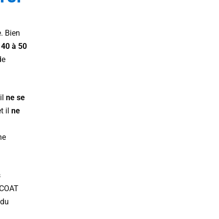
. Bien
e
40 à 50
de
il
ne se
t il
ne
ne
s
LICOAT
 du