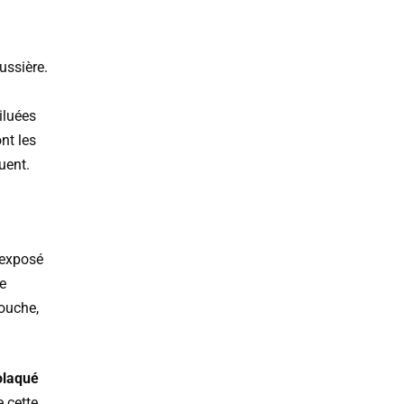
ussière.
iluées
nt les
uent.
 exposé
e
ouche,
olaqué
e cette