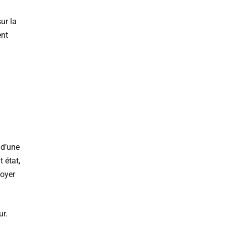
ur la
ent
, d’une
 état,
toyer
ur.