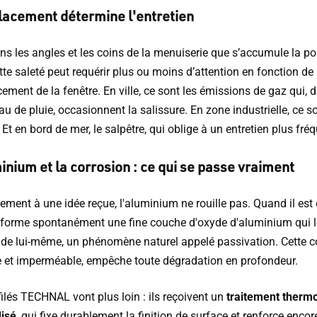
lacement détermine l'entretien
ns les angles et les coins de la menuiserie que s’accumule la po
te saleté peut requérir plus ou moins d’attention en fonction de
ement de la fenêtre. En ville, ce sont les émissions de gaz qui, d
au de pluie, occasionnent la salissure. En zone industrielle, ce so
 Et en bord de mer, le salpêtre, qui oblige à un entretien plus fréq
inium et la corrosion : ce qui se passe vraiment
ement à une idée reçue, l'aluminium ne rouille pas. Quand il est
 il forme spontanément une fine couche d'oxyde d'aluminium qui l
 de lui-même, un phénomène naturel appelé passivation. Cette c
le et imperméable, empêche toute dégradation en profondeur.
ilés TECHNAL vont plus loin : ils reçoivent un
traitement therm
isé
, qui fixe durablement la finition de surface et renforce encor