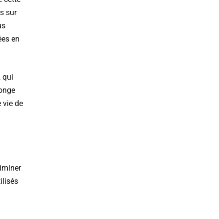
rs sur
us
ées en
 qui
ponge
 vie de
liminer
ilisés