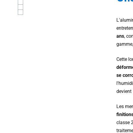
L'alumi
entrete
ans
, co
gamme, e
Cette lo
déform
se corr
l'humidi
devient
Les men
finition
classe 2
traiteme