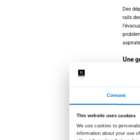
Des dép
rails d
l’évacua
problème
aspirate
Une go
Appliqu
fois par
d’utilis
Consent
mettre d
auto-lub
This website uses cookies
Mieux 
We use cookies to personalis
information about your use of