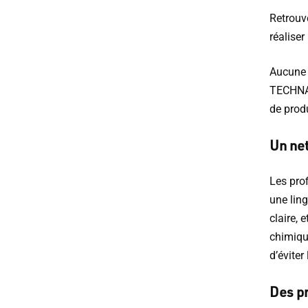
Retrouv
réaliser
Aucune g
TECHNAL
de prod
Un ne
Les prof
une ling
claire, 
chimique
d’éviter
Des pr