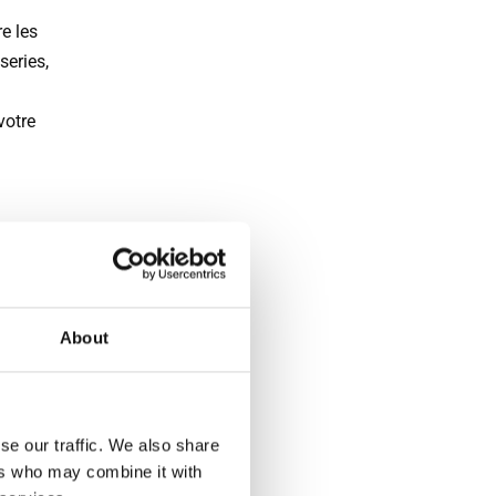
e les
series,
votre
s une
mandé
pas
About
nt déjà
se our traffic. We also share
ers who may combine it with