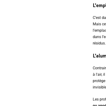
L'emp
C’est da
Mais cet
l’emplac
dans l’e
résidus.
L'alum
Contrair
à l'air,
protège
invisib
Les prof
ou anod