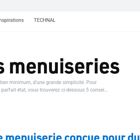
nspirations
TECHNAL
s menuiseries
etien minimum, d’une grande simplicité. Pour
arfait état, vous trouverez ci-dessous 5 conseils
 menuiserie conçue pour du