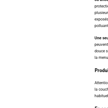
protecti
plusieur
exposés
polluant
Une seu
peuvent
douce su
la menui
Produ
Attentio
la couch
habituel