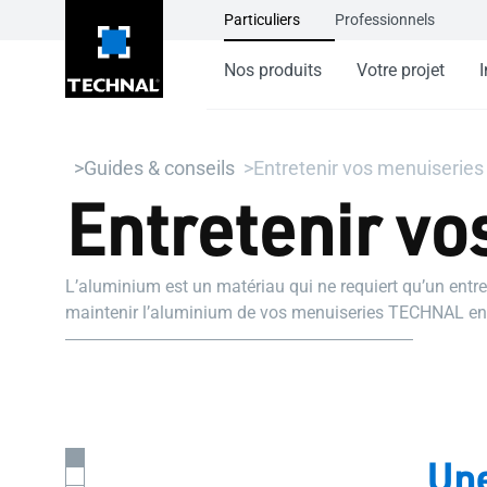
Particuliers
Professionnels
Nos produits
Votre projet
I
Guides & conseils
Entretenir vos menuiseries
Entretenir vo
L’aluminium est un matériau qui ne requiert qu’un entr
maintenir l’aluminium de vos menuiseries TECHNAL en p
simples et efficaces.
Une