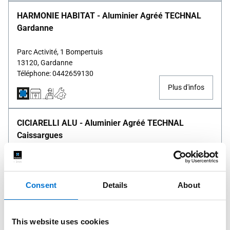
HARMONIE HABITAT - Aluminier Agréé TECHNAL
Gardanne
Parc Activité, 1 Bompertuis
13120, Gardanne
Téléphone: 0442659130
Plus d'infos
CICIARELLI ALU - Aluminier Agréé TECHNAL
Caissargues
13 RUE DE LA GRAND TERRE - ZONE EURO 2000
30132, Caissargues
Téléphone: 0466290808
Consent
Details
About
Plus d'infos
This website uses cookies