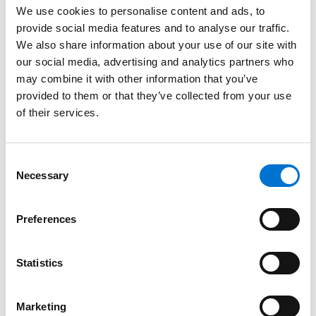
We use cookies to personalise content and ads, to
provide social media features and to analyse our traffic.
C'CONFORT 83 - Aluminier Agréé TECHNAL
We also share information about your use of our site with
La Crau
our social media, advertising and analytics partners who
may combine it with other information that you’ve
561 CHEMIN LONG QUARTIER GAVARRY
provided to them or that they’ve collected from your use
83260, La Crau
of their services.
Téléphone: 0422448474
Plus d'infos
Consent
Necessary
Selection
BORIES DANIEL - Aluminier Agréé TECHNAL
Fabregues
Preferences
224 RUE DES CREISSES
34690, Fabregues
Téléphone: 0467853131
Statistics
Plus d'infos
Marketing