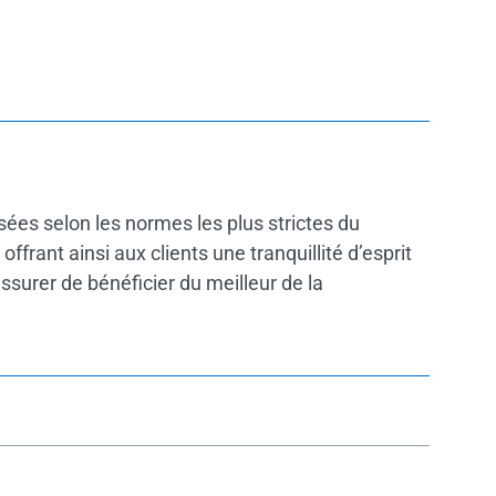
isées selon les normes les plus strictes du
frant ainsi aux clients une tranquillité d’esprit
’assurer de bénéficier du meilleur de la
fenêtres, portes-fenêtres, baies coulissantes,
les pour répondre à vos besoins spécifiques.