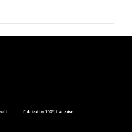
 des
solutions sur mesure
adaptées à tous les
st-consommation recyclés
, ce qui permet de
innovante en matière de recyclage contribue
responsables et en répondant aux exigences des
 où vous pourrez localiser le revendeur le plus
ion et de contacter directement un
coût
Fabrication 100% française