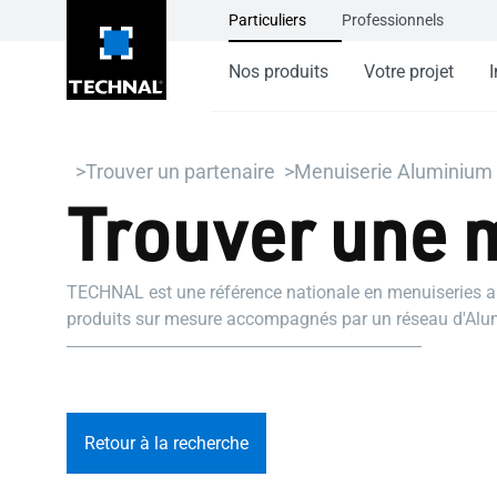
Particuliers
Professionnels
Nos produits
Votre projet
I
Trouver un partenaire
Menuiserie Aluminium e
Trouver une 
TECHNAL est une référence nationale en menuiseries al
produits sur mesure accompagnés par un réseau d'Alum
Retour à la recherche