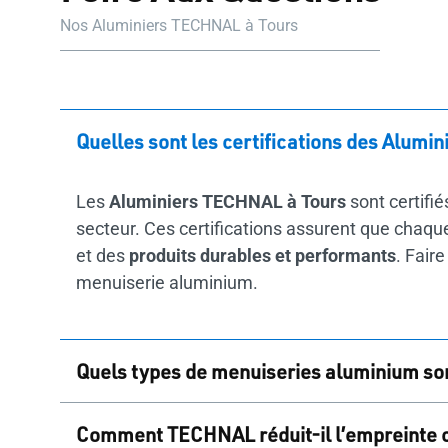
Nos Aluminiers TECHNAL à Tours
Quelles sont les certifications des Alumi
Les
Aluminiers TECHNAL à Tours
sont certifié
secteur. Ces certifications assurent que chaque 
et des
produits durables et performants
. Fair
menuiserie aluminium.
Quels types de menuiseries aluminium son
À Tours, vous trouverez une
vaste gamme de 
Comment TECHNAL réduit-il l’empreinte c
vérandas,
pergolas
, volets,
brise-soleil
,
portails