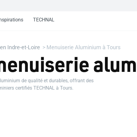
nspirations
TECHNAL
n Indre-et-Loire
Menuiserie Aluminium à Tours
menuiserie alum
uminium de qualité et durables, offrant des
iniers certifiés TECHNAL à Tours.