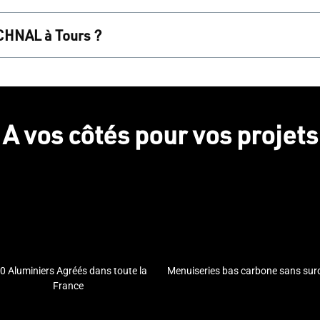
 ou à ajouter une nouvelle extension, TECHNAL propose
5R
, composé d’
au moins 75 % de déchets aluminium po
CHNAL à Tours ?
un niveau parmi les plus bas du marché. Cette approche 
s TECHNAL, tout en soutenant des pratiques écologiques 
 Tours
en visitant notre page de recherche des Aluminiers,
met de visualiser les options disponibles dans votre rég
obtenir des conseils personnalisés.
A vos côtés pour vos projets
0 Aluminiers Agréés dans toute la
Menuiseries bas carbone sans sur
France