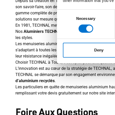
Depuis sa création en 1960 à Toulouse, TECHNAL s’e
other information that you’ve
son savoir-faire, son design innovant et la qualité sup
Consent
gamme complète de produits de haute qualité, incluant d
Necessary
Selection
solutions sur mesure qui répondent aux besoins spécifi
En 1981, TECHNAL met en place son
Réseau des Alum
Nos
Aluminiers TECHNAL à Tours
vous accompagnent da
les styles.
Les menuiseries aluminium TECHNAL sont synonyme
s’adaptant à toutes les architectures, des plus traditi
Deny
leur résistance inégalée aux intempéries.
Choisir TECHNAL à Tours, c’est opter pour une qualité su
L’innovation est au cœur de la stratégie de TECHNAL, a
TECHNAL se démarque par son engagement environnemen
d’aluminium recyclés
.
Les particuliers en quête de menuiseries aluminium ha
remplissant votre devis gratuitement sur notre site inter
Foire Aux Questions