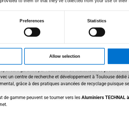
st imposée comme une
référence incontournable dans le doma
 provided to them or that they’ve collected from your use of their
érieure de ses produits, TECHNAL offre des
solutions sur mesure
es portes, fenêtres, vérandas, garde-corps, pergolas et portail
Preferences
Statistics
ques de chaque particulier.
iniers Agréés
pour rendre disponible toutes ses menuiseries al
ns la réalisation de vos projets, en vous garantissant des inst
s de
durabilité
et d’
élégance
. Elles allient personnalisation com
onnelles aux plus modernes. Les
produits TECHNAL
, fabriqués en
Allow selection
périeure garantie par l’
utilisation de matériaux de premier cho
vec un centre de recherche et développement à Toulouse dédié à 
tal, grâce à des pratiques avancées de recyclage puisque s
ut de gamme peuvent se tourner vers les
Aluminiers TECHNAL à
net.