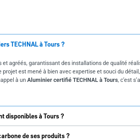
niers TECHNAL à Tours ?
s et agréés, garantissant des installations de qualité réal
projet est mené à bien avec expertise et souci du détail, of
e appel à un
Aluminier certifié TECHNAL à Tours
, c’est s
t disponibles à Tours ?
menuiseries aluminium TECHNAL
, incluant des portes, 
arbone de ses produits ?
, clôtures et
garde-corps
. Elles sont toutes personnalisab