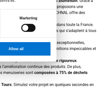
ine des systèmes de menuiseries aluminium
. Grâce à
 services.
adaptées à chaque projet. Nous proposons une
s. Chaque projet est unique, et TECHNAL offre des
Marketing
uminium sur mesure disponibles dans toute la France.
allations durables et esthétiques qui s’adaptent à tous
plète et performances techniques exceptionnelles,
 France, sont réputés pour leurs finitions impeccables et
Allow all
ix
et des
procédés de fabrication rigoureux
.
l’amélioration continue des produits. De plus,
es menuiseries sont
composées à 75% de déchets
 Tours
. Simulez votre projet en quelques secondes en