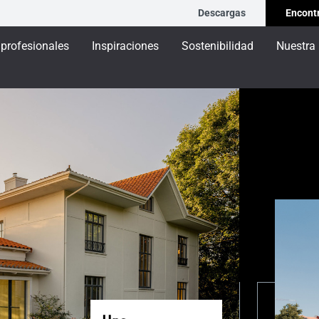
Descargas
Encontr
 profesionales
Inspiraciones
Sostenibilidad
Nuestra
tería de aluminio. Nuestros expertos comparten
ra nueva o rehabilitación.
Noticias
Sostenibilidad