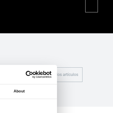
en obra nueva
– HABITAR
como en
Viviendas
proyectos de
unifamiliares;
rehabilitación.
HABITAR
Viviendas
plurifamiliares;
DESCUBRIR;
TRABAJAR;
REHABILITAR –.
r
Sostenibilidad
Todos los artículos
About