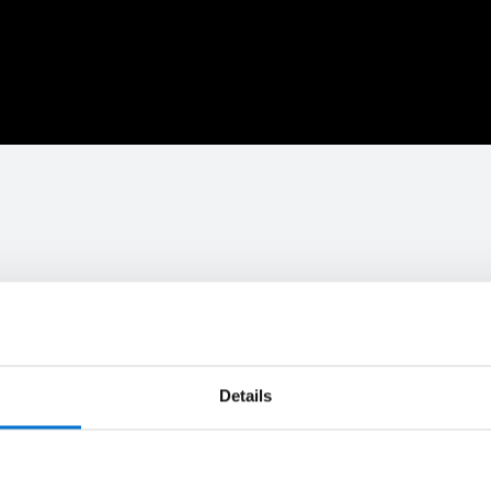
Oficinas y comercios
Rehabilitación
Salud y bienesta
Details