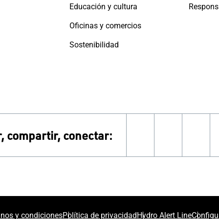
Educación y cultura
Oficinas y comercios
Sostenibilidad
, compartir, conectar:
linkedin
instagra
face
nos y condiciones
Política de privacidad
Hydro Alert Line
Configu