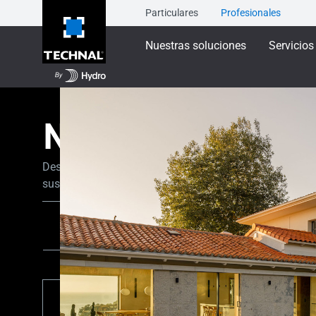
Particulares
Profesionales
Nuestras soluciones
Servicios
NEWS
Descubre las últimas tendencias y novedades en carpin
sus trucos y consejos para guiarte en tu proyecto de ob
Todo el contenido
Inspiración