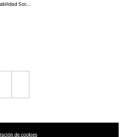
Responsabilidad Social
m
book
pinterest
youtube
ración de cookies