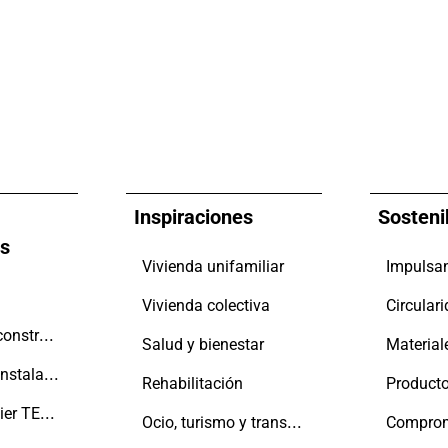
Inspiraciones
Sosteni
es
Vivienda unifamiliar
Vivienda colectiva
Circular
Promotores y constructores
Salud y bienestar
Material
Fabricantes e instaladores
Rehabilitación
Producto
La Red Aluminier TECHNAL
Ocio, turismo y transporte