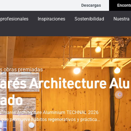
Descargas
Encontr
 profesionales
Inspiraciones
Sostenibilidad
Nuestra
as obras premiadas
lmarés Architecture 
rado
do Palmarés Architecture Aluminium TECHNAL 2026
o que promueve hábitos regenerativos y prácticas
ctónicas presentadas en la nueva edición del