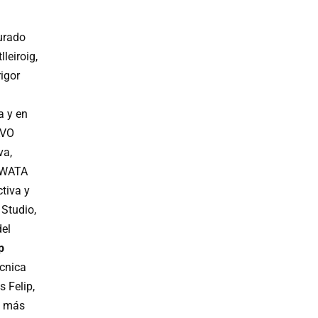
urado
leiroig,
igor
a y en
AVO
va,
l WATA
tiva y
Studio,
del
p
ècnica
 Felip,
s más