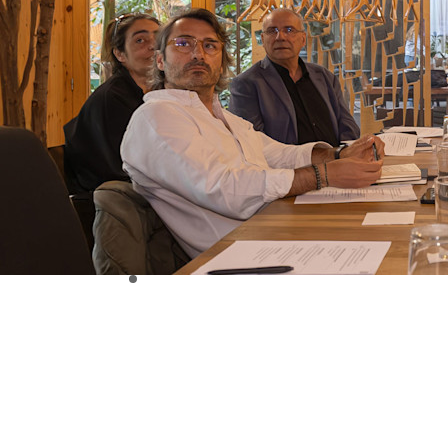
certamen y se escogieron las ganadoras y las mencion
unifamiliares; HABITAR Viviendas plurifamiliares; D