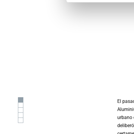
El pasad
Alumini
urbano 
deliber
certame