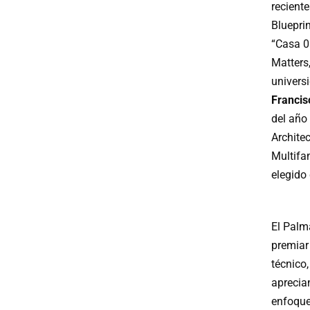
recient
Bluepri
“Casa 0
Matters
universi
Francis
del año 
Architec
Multifa
elegido
El Palm
premiar
técnico,
aprecia
enfoque