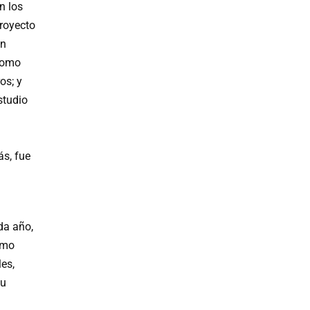
n los
proyecto
gn
 como
os; y
studio
ás, fue
da año,
omo
les,
su