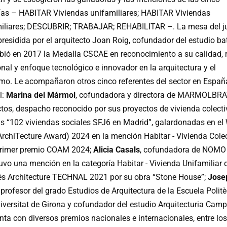
ías – HABITAR Viviendas unifamiliares; HABITAR Viviendas
miliares; DESCUBRIR; TRABAJAR; REHABILITAR –. La mesa del j
residida por el arquitecto Joan Roig, cofundador del estudio batl
ibió en 2017 la Medalla CSCAE en reconocimiento a su calidad, r
nal y enfoque tecnológico e innovador en la arquitectura y el
mo. Le acompañaron otros cinco referentes del sector en Españ
l:
Marina del Mármol
, cofundadora y directora de MARMOLBR
ctos, despacho reconocido por sus proyectos de vivienda colecti
s “102 viviendas sociales SFJ6 en Madrid”, galardonadas en e
ArchiTecture Award) 2024 en la mención Habitar - Vivienda Colec
primer premio COAM 2024;
Alicia Casals
, cofundadora de NOMO 
uvo una mención en la categoría Habitar - Vivienda Unifamiliar 
s Architecture TECHNAL 2021 por su obra “Stone House”;
Jose
, profesor del grado Estudios de Arquitectura de la Escuela Polit
iversitat de Girona y cofundador del estudio Arquitecturia Camps
nta con diversos premios nacionales e internacionales, entre lo