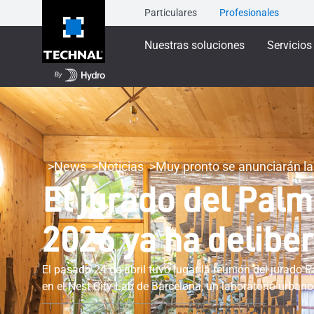
Particulares
Profesionales
Nuestras soluciones
Servicios
News
Noticias
Muy pronto se anunciarán l
El jurado del Pa
2026 ya ha delibe
El pasado 24 de abril tuvo lugar la reunión del jura
en el Nest City Lab de Barcelona, un laboratorio urban
sostenibles, donde se deliberó sobre las obras arquite