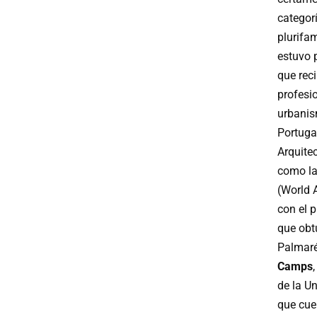
categor
plurifa
estuvo p
que rec
profesio
urbanis
Portuga
Arquite
como la
(World 
con el 
que obt
Palmaré
Camps
de la Un
que cue