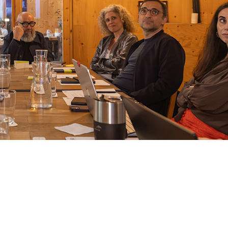
es de las cinco categorías – HABITAR Viviendas
ESCUBRIR; TRABAJAR; REHABILITAR –.