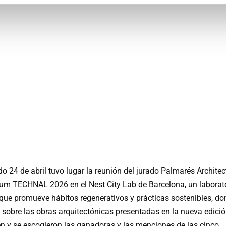
o 24 de abril tuvo lugar la reunión del jurado Palmarés Architec
um TECHNAL 2026 en el Nest City Lab de Barcelona, un laborat
que promueve hábitos regenerativos y prácticas sostenibles, do
ó sobre las obras arquitectónicas presentadas en la nueva edició
n y se escogieron las ganadoras y las menciones de las cinco