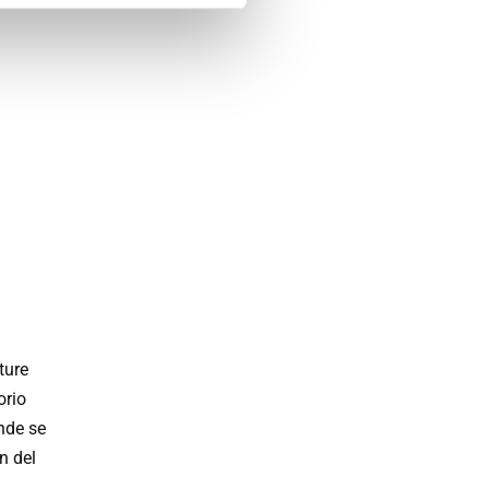
ture
orio
nde se
n del