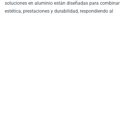
soluciones en aluminio están diseñadas para combinar
estética, prestaciones y durabilidad, respondiendo al
mismo tiempo a las exigencias normativas de los
proyectos urbanos.
Conformes a las normas vigentes
en materia térmica,
acústica, de seguridad y accesibilidad, se adaptan a obras
en edificios en uso, entornos urbanos densos y zonas
patrimoniales protegidas.
Gracias a su
esbeltez
,
modularidad
y
elegancia
discreta,
las soluciones TECHNAL permiten preservar el carácter
arquitectónico de los edificios antiguos e integrarse con
coherencia en entornos catalogados.
Descubre todas nuestras soluciones