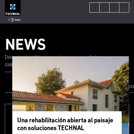
NEWS
Descubre las últimas tendencias y novedades en
carpintería de aluminio. Nuestros expertos comparten sus
trucos y consejos para guiarte en tu proyecto de obra
nueva o rehabilitación.
Todo el contenido
Inspiración
Notici
Una rehabilitación abierta al paisaje
con soluciones TECHNAL