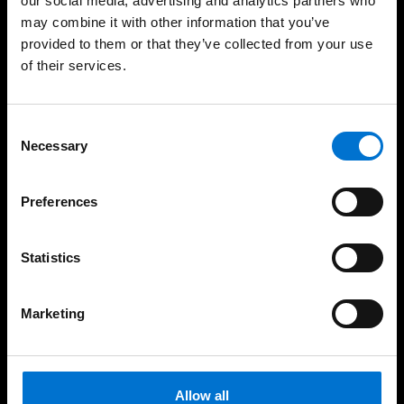
our social media, advertising and analytics partners who
may combine it with other information that you’ve
Experiencia consolidada y
190 industriales de la Red
provided to them or that they’ve collected from your use
demostrable en el tiempo
Aluminier TECHNAL cerca
de ti
of their services.
Consent
Necessary
Selection
Soluciones sostenibles y
Fabricación 100%
responsables con el
española
medio ambiente
Preferences
Statistics
Nuestras soluciones
Marketing
Ventanas y balconeras
Allow all
Correderas