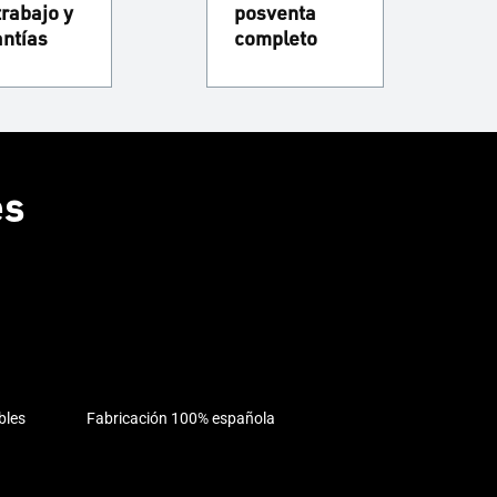
trabajo y
posventa
antías
completo
es
bles
Fabricación 100% española