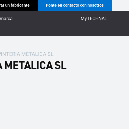
ar un fabricante
Ponte en contacto con nosotros
 marca
MyTECHNAL
PINTERIA METALICA SL
 METALICA SL