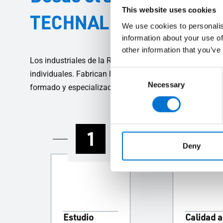
This website uses cookies
TECHNAL a tu lado cad
We use cookies to personalis
information about your use of
other information that you’ve
Los industriales de la Red Aluminier TECHNAL son emp
Consent
individuales. Fabrican los sistemas de carpintería de a
Necessary
Selection
formado y especializado te ayudará en todas las fases d
1
2
Deny
Estudio
Calidad a