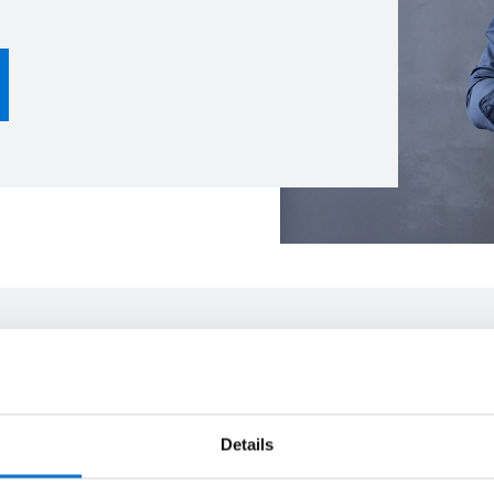
l proyecto
paso a paso en cada fase del proyecto.
Details
asta la instalación, tu indu