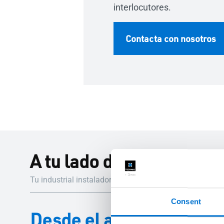
interlocutores.
Contacta con nosotros
A tu lado durante todo e
Tu industrial instalador Aluminier TECHNAL te guiará 
Consent
Desde el asesoramiento h