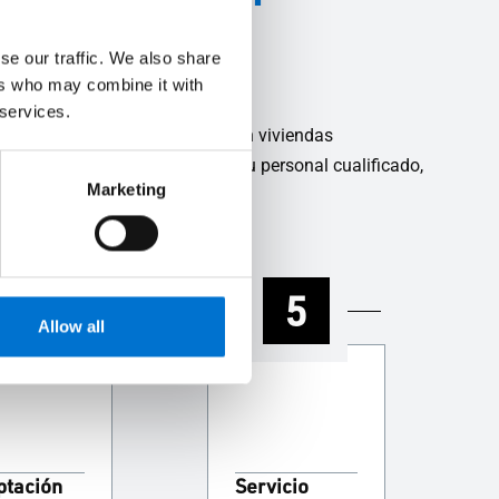
se our traffic. We also share
ers who may combine it with
 services.
proyectos a gran escala como en viviendas
ismos con sus propios equipos. Su personal cualificado,
Marketing
4
5
Allow all
ptación
Servicio