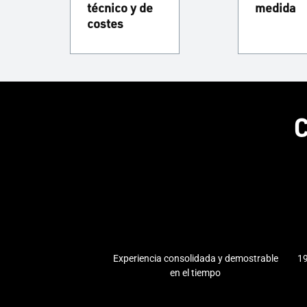
técnico y de
medida
costes
C
Experiencia consolidada y demostrable
19
en el tiempo