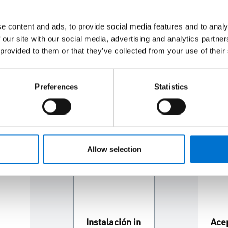
a momento.
e content and ads, to provide social media features and to analy
 our site with our social media, advertising and analytics partn
 provided to them or that they’ve collected from your use of their
resas independientes, reconocidas por su experiencia tanto en 
luminio a medida en sus propios talleres y los instalan ellos m
Preferences
Statistics
el proyecto, desde el diseño hasta la instalación en obra.
3
Allow selection
Instalación in
Ace