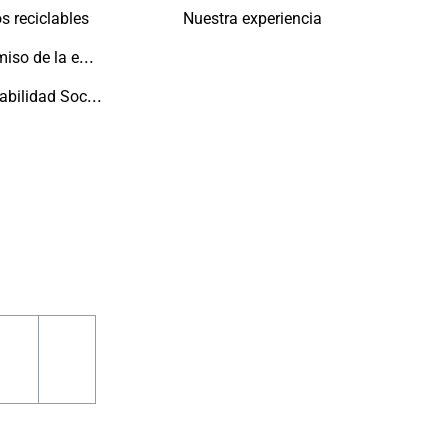
s reciclables
Nuestra experiencia
Compromiso de la empresa con las personas y el planeta
Responsabilidad Social
m
book
pinterest
youtube