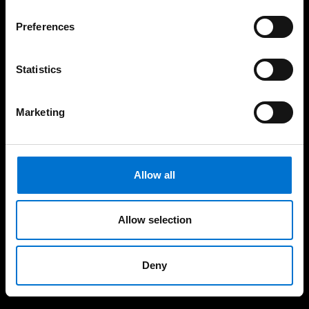
Preferences
Statistics
Experiencia consolidada y
190 industriales de la Red
demostrable en el tiempo
Aluminier TECHNAL cerca
de ti
Marketing
Allow all
Soluciones sostenibles y
Fabricación 100%
responsables con el
española
medio ambiente
Allow selection
Deny
Nuestras soluciones