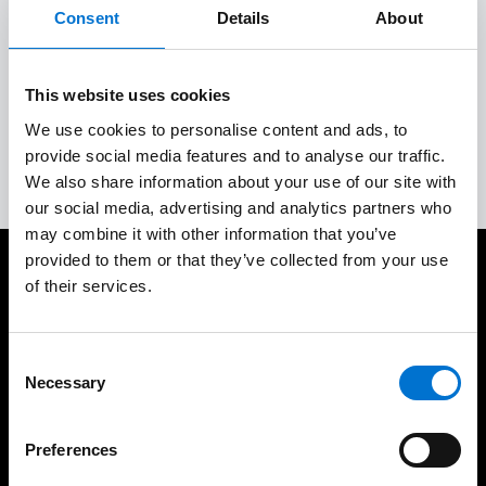
Consent
Details
About
Aceptación del trabajo y garantías
4
This website uses cookies
We use cookies to personalise content and ads, to
Servicio posventa completo
5
provide social media features and to analyse our traffic.
We also share information about your use of our site with
our social media, advertising and analytics partners who
may combine it with other information that you’ve
provided to them or that they’ve collected from your use
Cuidamos de nuestros clientes
of their services.
Consent
Necessary
Selection
Experiencia consolidada y
190 industriales de la Red
Preferences
demostrable en el tiempo
Aluminier TECHNAL cerca