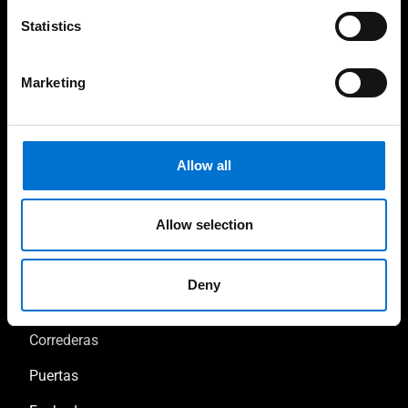
de ti
Statistics
Marketing
Soluciones sostenibles y
Fabricación 100%
responsables con el
española
medio ambiente
Allow all
Allow selection
Nuestras soluciones
Deny
Ventanas y balconeras
Correderas
Puertas