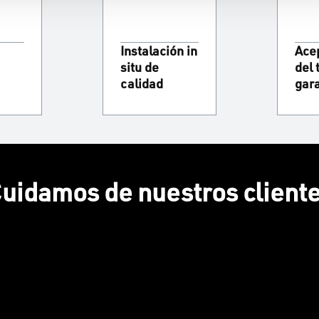
Instalación in
Ace
situ de
del 
calidad
gar
uidamos de nuestros client