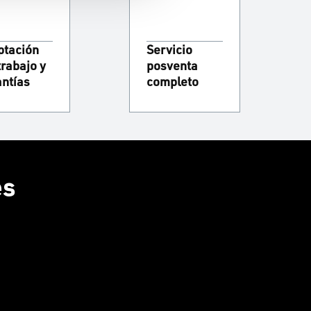
ptación
Servicio
trabajo y
posventa
antías
completo
es