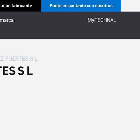
ar un fabricante
Ponte en contacto con nosotros
 marca
MyTECHNAL
Z FUERTES S L
ES S L