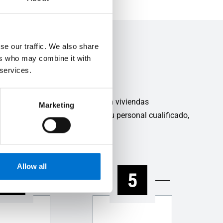
se our traffic. We also share
ers who may combine it with
 services.
proyectos a gran escala como en viviendas
Marketing
ismos con sus propios equipos. Su personal cualificado,
Allow all
4
5