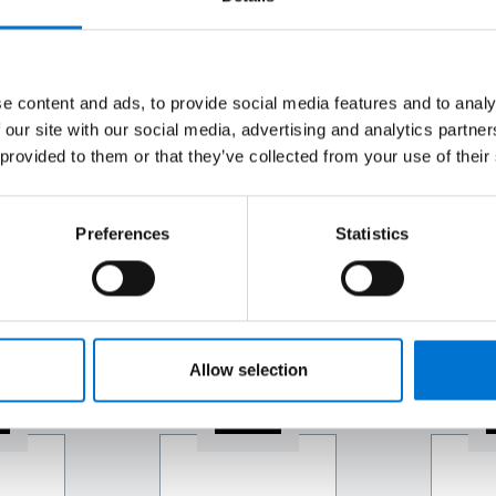
l proyecto
e content and ads, to provide social media features and to analy
 our site with our social media, advertising and analytics partn
paso a paso en cada fase del proyecto.
 provided to them or that they’ve collected from your use of their
resas independientes, reconocidas por su experiencia tanto en 
Preferences
Statistics
luminio a medida en sus propios talleres y los instalan ellos m
el proyecto, desde el diseño hasta la instalación en obra.
Allow selection
3