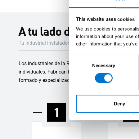
This website uses cookies
A tu lado durante todo e
We use cookies to personalis
information about your use of
Tu industrial instalador Aluminier TECHNAL te guiará 
other information that you’ve
Consent
Los industriales de la Red Aluminier TECHNAL son emp
Necessary
Selection
individuales. Fabrican los sistemas de carpintería de a
formado y especializado te ayudará en todas las fases d
Deny
1
2