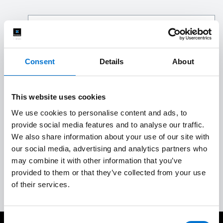
Estudio técnico y de costes
1
Consent
Details
About
Calidad a medida
2
This website uses cookies
Instalación in situ de calidad
3
We use cookies to personalise content and ads, to
provide social media features and to analyse our traffic.
Aceptación del trabajo y garantías
We also share information about your use of our site with
4
our social media, advertising and analytics partners who
may combine it with other information that you’ve
Servicio posventa completo
5
provided to them or that they’ve collected from your use
of their services.
Consent