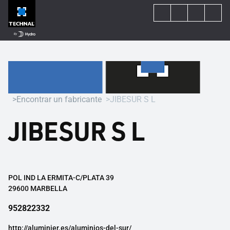
Encontrar un fabricante
JIBESUR S L
JIBESUR S L
POL IND LA ERMITA-C/PLATA 39
29600 MARBELLA
952822332
http://aluminier.es/aluminios-del-sur/