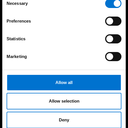
Necessary
Selection
Cuidamos de nuestros clientes
Preferences
Statistics
Experiencia consolidada y
190 industriales de la Red
Marketing
demostrable en el tiempo
Aluminier TECHNAL cerca
de ti
Allow all
Soluciones sostenibles y
Fabricación 100%
responsables con el
española
Allow selection
medio ambiente
Deny