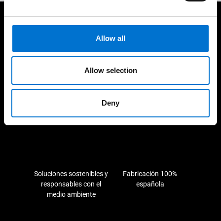
Cuidamos de nuestros clientes
Allow all
Allow selection
Experiencia consolidada y
190 industriales de la Red
Deny
demostrable en el tiempo
Aluminier TECHNAL cerca
de ti
Soluciones sostenibles y
Fabricación 100%
responsables con el
española
medio ambiente