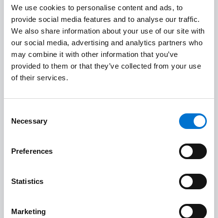
en obra.
We use cookies to personalise content and ads, to
provide social media features and to analyse our traffic.
We also share information about your use of our site with
Estudio técnico y de costes
our social media, advertising and analytics partners who
1
may combine it with other information that you’ve
provided to them or that they’ve collected from your use
Calidad a medida
2
of their services.
Instalación in situ de calidad
Consent
3
Necessary
Selection
Aceptación del trabajo y garantías
4
Preferences
Servicio posventa completo
5
Statistics
Marketing