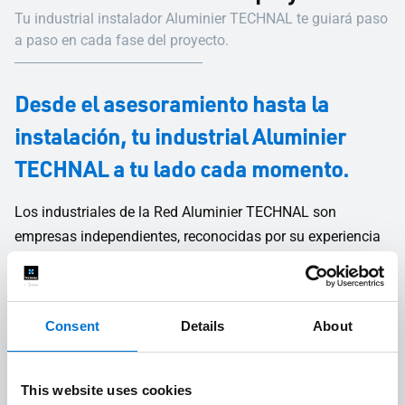
Tu industrial instalador Aluminier TECHNAL te guiará paso
a paso en cada fase del proyecto.
Desde el asesoramiento hasta la
instalación, tu industrial Aluminier
TECHNAL a tu lado cada momento.
Los industriales de la Red Aluminier TECHNAL son
empresas independientes, reconocidas por su experiencia
tanto en proyectos a gran escala como en viviendas
individuales. Fabrican los sistemas de carpintería de
aluminio a medida en sus propios talleres y los instalan
Consent
Details
About
ellos mismos con sus propios equipos. Su personal
cualificado, formado y especializado te ayudará en todas
las fases del proyecto, desde el diseño hasta la instalación
This website uses cookies