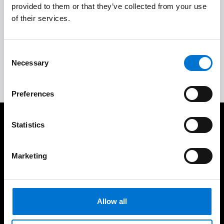
provided to them or that they’ve collected from your use
of their services.
Aceptación del trabajo y garantías
4
Consent
Servicio posventa completo
Necessary
5
Selection
Preferences
Statistics
Cuidamos de nuestros clientes
Marketing
Allow all
Experiencia consolidada y
190 industriales de la Red
demostrable en el tiempo
Aluminier TECHNAL cerca
de ti