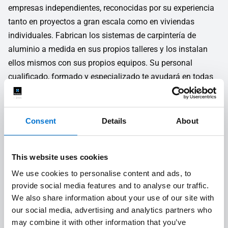
empresas independientes, reconocidas por su experiencia
tanto en proyectos a gran escala como en viviendas
individuales. Fabrican los sistemas de carpintería de
aluminio a medida en sus propios talleres y los instalan
ellos mismos con sus propios equipos. Su personal
cualificado, formado y especializado te ayudará en todas
las fases del proyecto, desde el diseño hasta la instalación
en obra.
Consent
Details
About
Estudio técnico y de costes
1
This website uses cookies
We use cookies to personalise content and ads, to
Calidad a medida
2
provide social media features and to analyse our traffic.
We also share information about your use of our site with
our social media, advertising and analytics partners who
Instalación in situ de calidad
3
may combine it with other information that you’ve