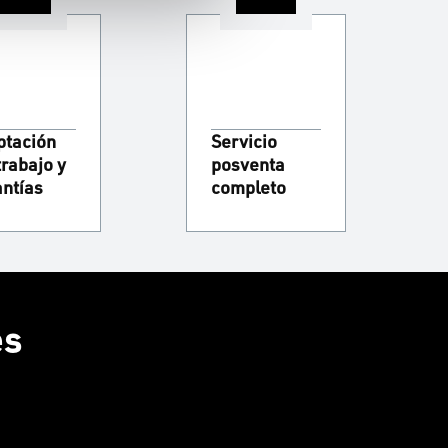
ptación
Servicio
trabajo y
posventa
antías
completo
es