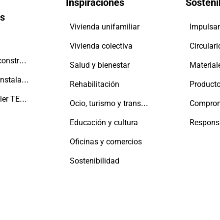
Inspiraciones
Sosteni
es
Vivienda unifamiliar
Vivienda colectiva
Circular
Promotores y constructores
Salud y bienestar
Material
Fabricantes e instaladores
Rehabilitación
Producto
La Red Aluminier TECHNAL
Ocio, turismo y transporte
Educación y cultura
Oficinas y comercios
Sostenibilidad