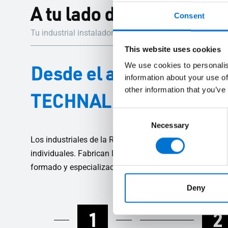
A tu lado durante todo e
Consent
Tu industrial instalador Aluminier TECHNAL te guiará 
This website uses cookies
We use cookies to personalis
Desde el asesoramiento h
information about your use of
other information that you’ve
TECHNAL a tu lado cad
Consent
Necessary
Selection
Los industriales de la Red Aluminier TECHNAL son emp
individuales. Fabrican los sistemas de carpintería de a
formado y especializado te ayudará en todas las fases d
Deny
1
2