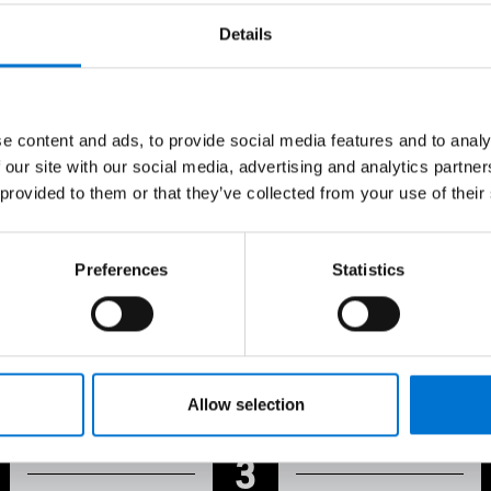
l proyecto
Details
paso a paso en cada fase del proyecto.
e content and ads, to provide social media features and to analy
asta la instalación, tu indu
 our site with our social media, advertising and analytics partn
 provided to them or that they’ve collected from your use of their
a momento.
Preferences
Statistics
resas independientes, reconocidas por su experiencia tanto en 
luminio a medida en sus propios talleres y los instalan ellos m
el proyecto, desde el diseño hasta la instalación en obra.
Allow selection
3