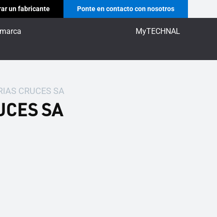
ar un fabricante
Ponte en contacto con nosotros
 marca
MyTECHNAL
RIAS CRUCES SA
UCES SA