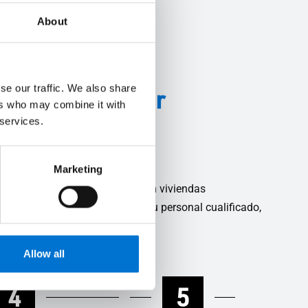
About
se our traffic. We also share
strial Aluminier
ers who may combine it with
 services.
Marketing
proyectos a gran escala como en viviendas
ismos con sus propios equipos. Su personal cualificado,
Allow all
4
5