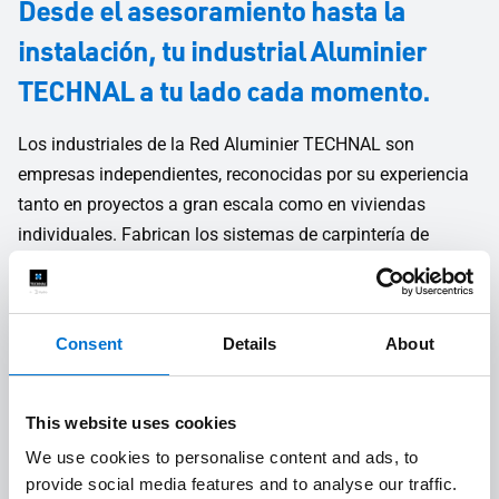
Desde el asesoramiento hasta la
instalación, tu industrial Aluminier
TECHNAL a tu lado cada momento.
Los industriales de la Red Aluminier TECHNAL son
empresas independientes, reconocidas por su experiencia
tanto en proyectos a gran escala como en viviendas
individuales. Fabrican los sistemas de carpintería de
aluminio a medida en sus propios talleres y los instalan
ellos mismos con sus propios equipos. Su personal
cualificado, formado y especializado te ayudará en todas
Consent
Details
About
las fases del proyecto, desde el diseño hasta la instalación
en obra.
This website uses cookies
We use cookies to personalise content and ads, to
Estudio técnico y de costes
1
provide social media features and to analyse our traffic.