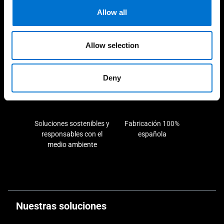
Allow all
Allow selection
Experiencia consolidada y
190 industriales de la Red
demostrable en el tiempo
Aluminier TECHNAL cerca
de ti
Deny
Soluciones sostenibles y
Fabricación 100%
responsables con el
española
medio ambiente
Nuestras soluciones