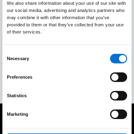
We also share information about your use of our site with
our social media, advertising and analytics partners who
Calidad a medida
2
may combine it with other information that you’ve
provided to them or that they’ve collected from your use
of their services.
Instalación in situ de calidad
3
Consent
Aceptación del trabajo y garantías
4
Necessary
Selection
Preferences
Servicio posventa completo
5
Statistics
Marketing
Cuidamos de nuestros clientes