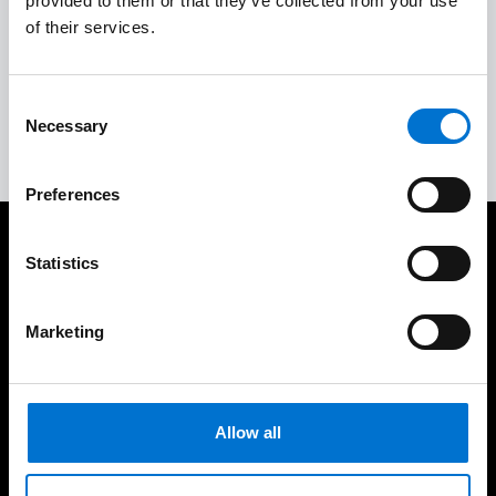
provided to them or that they’ve collected from your use
of their services.
Aceptación del trabajo y garantías
4
Consent
Servicio posventa completo
5
Necessary
Selection
Preferences
Cuidamos de nuestros clientes
Statistics
Marketing
Experiencia consolidada y
190 industriales de la Red
Allow all
demostrable en el tiempo
Aluminier TECHNAL cerca
de ti