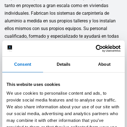
tanto en proyectos a gran escala como en viviendas
individuales. Fabrican los sistemas de carpintería de
aluminio a medida en sus propios talleres y los instalan
ellos mismos con sus propios equipos. Su personal
cualificado, formado y especializado te ayudará en todas
las fases del proyecto, desde el diseño hasta la instalación
en obra.
Consent
Details
About
Estudio técnico y de costes
1
This website uses cookies
We use cookies to personalise content and ads, to
Calidad a medida
2
provide social media features and to analyse our traffic.
We also share information about your use of our site with
our social media, advertising and analytics partners who
Instalación in situ de calidad
3
may combine it with other information that you’ve