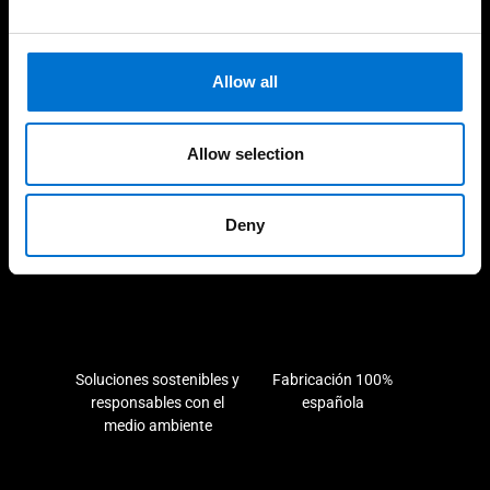
Cuidamos de nuestros clientes
Allow all
Allow selection
Experiencia consolidada y
190 industriales de la Red
Deny
demostrable en el tiempo
Aluminier TECHNAL cerca
de ti
Soluciones sostenibles y
Fabricación 100%
responsables con el
española
medio ambiente