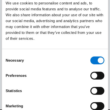
We use cookies to personalise content and ads, to
provide social media features and to analyse our traffic.
We also share information about your use of our site with
Estudio técnico y de costes
1
our social media, advertising and analytics partners who
may combine it with other information that you’ve
provided to them or that they’ve collected from your use
Calidad a medida
2
of their services.
Instalación in situ de calidad
3
Consent
Necessary
Selection
Aceptación del trabajo y garantías
4
Preferences
Servicio posventa completo
5
Statistics
Marketing