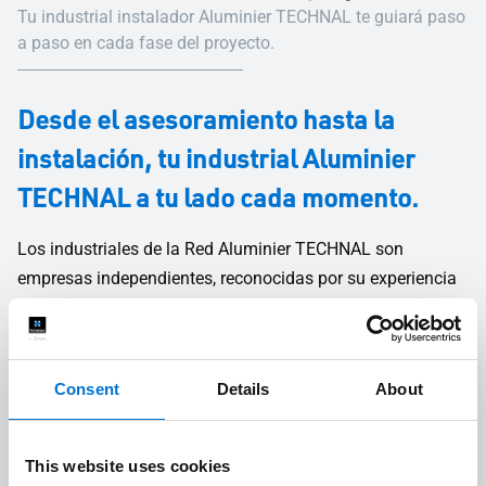
Tu industrial instalador Aluminier TECHNAL te guiará paso
a paso en cada fase del proyecto.
Desde el asesoramiento hasta la
instalación, tu industrial Aluminier
TECHNAL a tu lado cada momento.
Los industriales de la Red Aluminier TECHNAL son
empresas independientes, reconocidas por su experiencia
tanto en proyectos a gran escala como en viviendas
individuales. Fabrican los sistemas de carpintería de
aluminio a medida en sus propios talleres y los instalan
Consent
Details
About
ellos mismos con sus propios equipos. Su personal
cualificado, formado y especializado te ayudará en todas
las fases del proyecto, desde el diseño hasta la instalación
This website uses cookies
en obra.