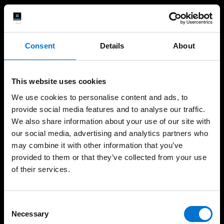
Ventanas y balconeras
Correderas
Consent
Details
About
Puertas
Fachadas
This website uses cookies
Verandas
We use cookies to personalise content and ads, to
provide social media features and to analyse our traffic.
Barandillas
We also share information about your use of our site with
our social media, advertising and analytics partners who
Protección solar
may combine it with other information that you’ve
provided to them or that they’ve collected from your use
Servicios profesionales
of their services.
Arquitectos
Consent
Necessary
Selection
Promotores y constructores