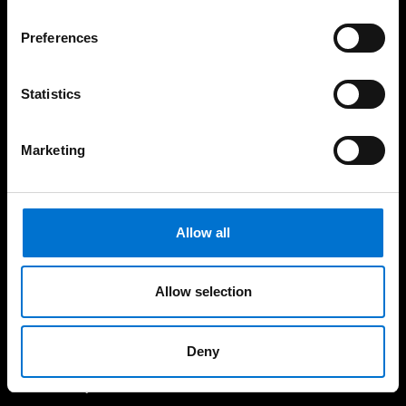
Fabricantes e instaladores
Preferences
La Red Aluminier TECHNAL
Statistics
Inspiraciones
Marketing
Vivienda unifamiliar
Vivienda colectiva
Allow all
Salud y bienestar
Rehabilitación
Allow selection
Ocio, turismo y transporte
Educación y cultura
Deny
Oficinas y comercios