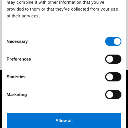
may combine it with other information that you’ve
Instalación in situ de calidad
3
provided to them or that they’ve collected from your use
of their services.
Aceptación del trabajo y garantías
4
Consent
Necessary
Selection
Servicio posventa completo
5
Preferences
Statistics
Cuidamos de nuestros clientes
Marketing
Allow all
Experiencia consolidada y
190 industriales de la Red