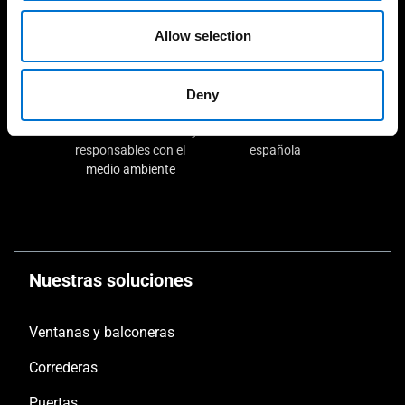
demostrable en el tiempo
Aluminier TECHNAL cerca
de ti
Allow selection
Deny
Soluciones sostenibles y
Fabricación 100%
responsables con el
española
medio ambiente
Nuestras soluciones
Ventanas y balconeras
Correderas
Puertas