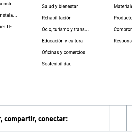
Promotores y constructores
Salud y bienestar
Material
Fabricantes e instaladores
Rehabilitación
Producto
La Red Aluminier TECHNAL
Ocio, turismo y transporte
Educación y cultura
Oficinas y comercios
Sostenibilidad
, compartir, conectar:
linkedin
instagra
face