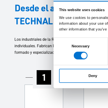
Desde el asesoramiento h
This website uses cookies
TECHNAL a tu lado cad
We use cookies to personalis
information about your use of
other information that you’ve
Los industriales de la Red Aluminier TECHNAL son emp
Consent
individuales. Fabrican los sistemas de carpintería de a
Necessary
Selection
formado y especializado te ayudará en todas las fases d
1
2
Deny