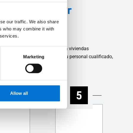
strial Aluminier
se our traffic. We also share
ers who may combine it with
 services.
proyectos a gran escala como en viviendas
ismos con sus propios equipos. Su personal cualificado,
Marketing
4
5
Allow all