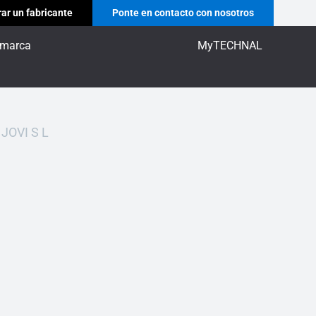
ar un fabricante
Ponte en contacto con nosotros
 marca
MyTECHNAL
JOVI S L