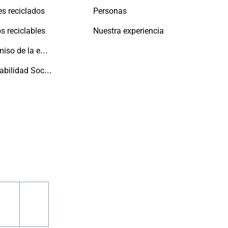
es reciclados
Personas
s reciclables
Nuestra experiencia
Compromiso de la empresa con las personas y el planeta
Responsabilidad Social
m
book
pinterest
youtube