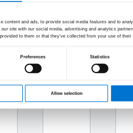
asta la instalación, tu indu
a momento.
e content and ads, to provide social media features and to analy
 our site with our social media, advertising and analytics partn
 provided to them or that they’ve collected from your use of their
resas independientes, reconocidas por su experiencia tanto en 
luminio a medida en sus propios talleres y los instalan ellos m
Preferences
Statistics
el proyecto, desde el diseño hasta la instalación en obra.
3
Allow selection