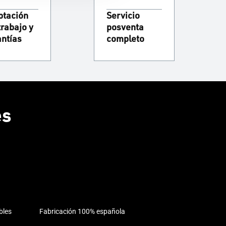
ptación
Servicio
trabajo y
posventa
antías
completo
es
bles
Fabricación 100% española