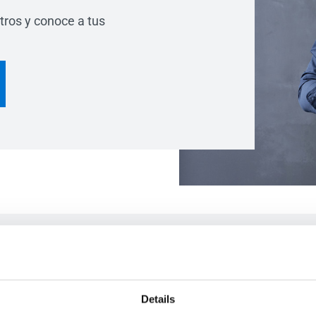
tros y conoce a tus
l proyecto
paso a paso en cada fase del proyecto.
Details