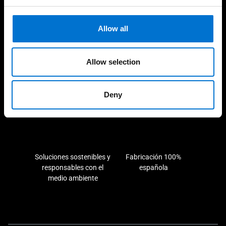
Cuidamos de nuestros clientes
Allow all
Allow selection
Experiencia consolidada y
190 industriales de la Red
demostrable en el tiempo
Aluminier TECHNAL cerca
Deny
de ti
Soluciones sostenibles y
Fabricación 100%
responsables con el
española
medio ambiente