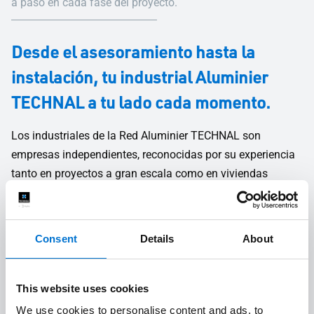
a paso en cada fase del proyecto.
Desde el asesoramiento hasta la
instalación, tu industrial Aluminier
TECHNAL a tu lado cada momento.
Los industriales de la Red Aluminier TECHNAL son
empresas independientes, reconocidas por su experiencia
tanto en proyectos a gran escala como en viviendas
individuales. Fabrican los sistemas de carpintería de
aluminio a medida en sus propios talleres y los instalan
ellos mismos con sus propios equipos. Su personal
Consent
Details
About
cualificado, formado y especializado te ayudará en todas
las fases del proyecto, desde el diseño hasta la instalación
en obra.
This website uses cookies
We use cookies to personalise content and ads, to