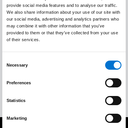
provide social media features and to analyse our traffic.
Estudio técnico y de costes
We also share information about your use of our site with
1
our social media, advertising and analytics partners who
may combine it with other information that you’ve
Calidad a medida
provided to them or that they’ve collected from your use
2
of their services.
Instalación in situ de calidad
3
Consent
Necessary
Selection
Aceptación del trabajo y garantías
4
Preferences
Servicio posventa completo
5
Statistics
Marketing