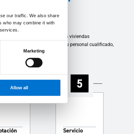
se our traffic. We also share
ers who may combine it with
 services.
proyectos a gran escala como en viviendas
ismos con sus propios equipos. Su personal cualificado,
Marketing
4
5
Allow all
ptación
Servicio