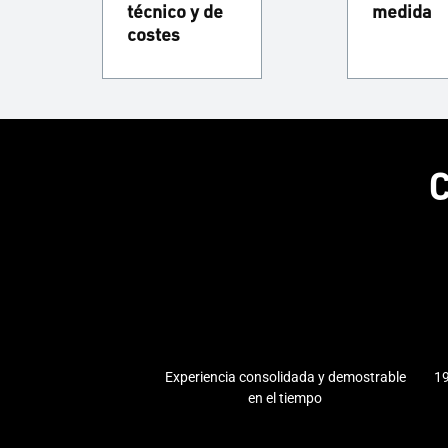
técnico y de
medida
costes
C
Experiencia consolidada y demostrable
19
en el tiempo