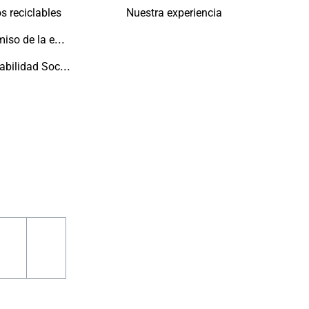
s reciclables
Nuestra experiencia
Compromiso de la empresa con las personas y el planeta
Responsabilidad Social
m
book
pinterest
youtube