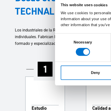
This website uses cookies
TECHNAL a tu lado cad
We use cookies to personalis
information about your use of
other information that you’ve
Los industriales de la Red Aluminier TECHNAL son emp
Consent
individuales. Fabrican los sistemas de carpintería de a
Necessary
Selection
formado y especializado te ayudará en todas las fases d
1
2
Deny
Estudio
Calidad a