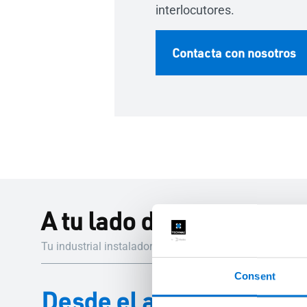
interlocutores.
Contacta con nosotros
A tu lado durante todo e
Tu industrial instalador Aluminier TECHNAL te guiará 
Consent
Desde el asesoramiento h