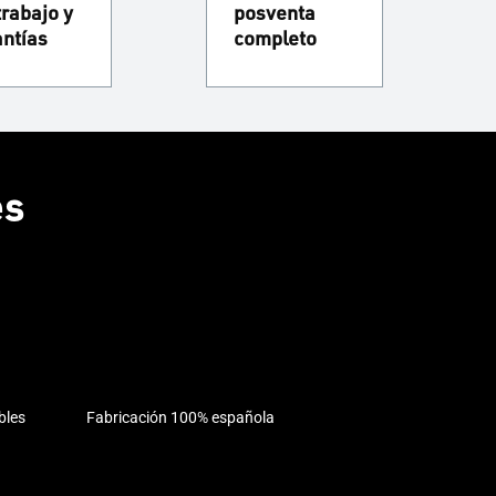
trabajo y
posventa
antías
completo
es
bles
Fabricación 100% española