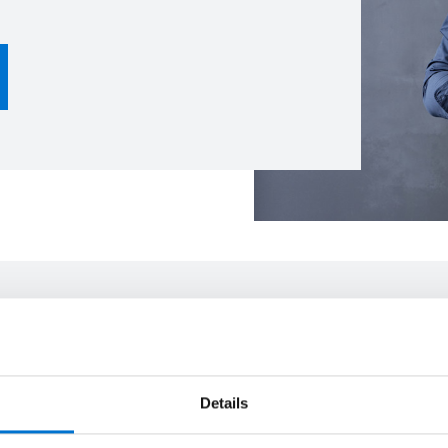
l proyecto
paso a paso en cada fase del proyecto.
Details
asta la instalación, tu indu