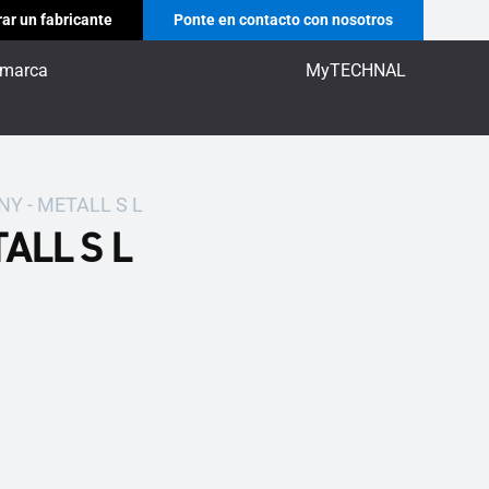
ar un fabricante
Ponte en contacto con nosotros
 marca
MyTECHNAL
Y - METALL S L
ALL S L