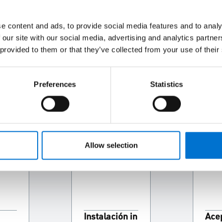
a momento.
e content and ads, to provide social media features and to analy
 our site with our social media, advertising and analytics partn
 provided to them or that they’ve collected from your use of their
resas independientes, reconocidas por su experiencia tanto en 
luminio a medida en sus propios talleres y los instalan ellos m
Preferences
Statistics
el proyecto, desde el diseño hasta la instalación en obra.
3
Allow selection
Instalación in
Ace