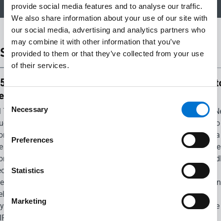
provide social media features and to analyse our traffic.
We also share information about your use of our site with
our social media, advertising and analytics partners who
may combine it with other information that you’ve
Sellos y Certificaciones
provided to them or that they’ve collected from your use
of their services.
75%
95%
Cradle t
eciclado
reciclable
Cradle
Consent
Necessary
l 75 % de
Nuestras
SOLEAL N
Selection
uestros
soluciones
65 ha sido
omponentes
son
certificada
Preferences
e carpintería
reciclables
con el nive
on
en un 95 %.
Plata Crad
eciclados.
Al diseñar
to Cradle,
Statistics
emos
nuestros
demostra
eleccionado
productos,
el valor
Marketing
ydro
actuamos a
circular de
IRCAL®, el
favor de la
producto.