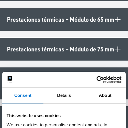
+
Prestaciones térmicas – Módulo de 65 mm
+
Prestaciones térmicas – Módulo de 75 mm
Prestaciones acústicas – Módulo de 65
+
mm
Consent
Details
About
This website uses cookies
Prestaciones acústicas – Módulo de 75
+
We use cookies to personalise content and ads, to
mm