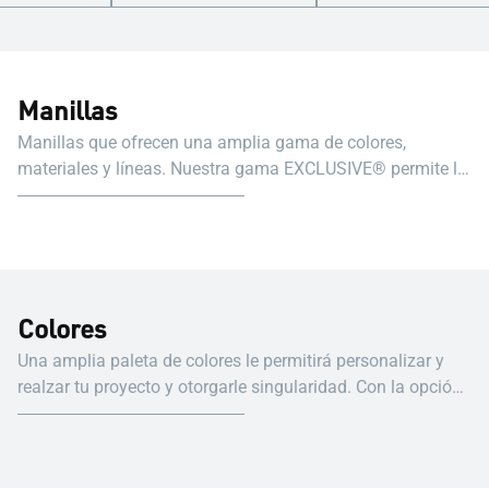
Manillas
Manillas que ofrecen una amplia gama de colores,
materiales y líneas. Nuestra gama EXCLUSIVE® permite la
personalización, creando una aspecto visual sofisticado
Colores
Una amplia paleta de colores le permitirá personalizar y
realzar tu proyecto y otorgarle singularidad. Con la opción
bicolor, además, podrás proyectar carpinterías con un color
en el exterior y otro en el interior.