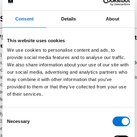
Sellos y Certificaciones
Consent
Details
About
75%
95%
Cradle 
This website uses cookies
reciclado
reciclable
Cradle
We use cookies to personalise content and ads, to
El 75 % de
Nuestras
TENTAL
provide social media features and to analyse our traffic.
nuestros
soluciones
dispone d
We also share information about your use of our site with
componentes
son
la
our social media, advertising and analytics partners who
e carpintería
reciclables
certificac
may combine it with other information that you’ve
son
en un 95 %.
Cradle to
provided to them or that they’ve collected from your use
eciclados.
Al diseñar
Cradle
of their services.
Hemos
nuestros
plata.
seleccionado
productos,
Hydro
actuamos a
Consent
CIRCAL®, el
favor de la
Necessary
Selection
primer
circularidad
aluminio
teniendo en