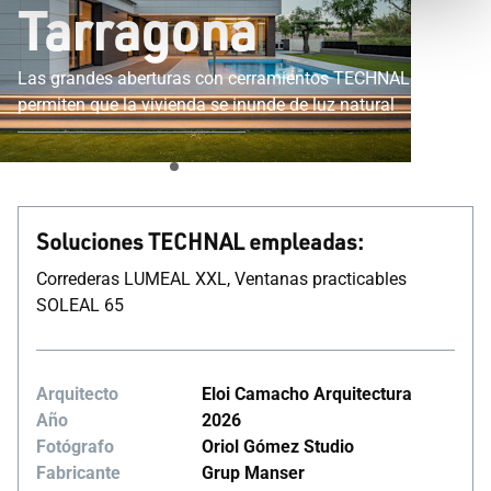
Tarragona
Las grandes aberturas con cerramientos TECHNAL
permiten que la vivienda se inunde de luz natural
Soluciones TECHNAL empleadas:
Correderas LUMEAL XXL, Ventanas practicables
SOLEAL 65
Arquitecto
Eloi Camacho Arquitectura
Año
2026
Fotógrafo
Oriol Gómez Studio
Fabricante
Grup Manser