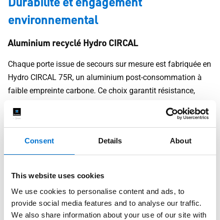
Durabilité et engagement
environnemental
Aluminium recyclé Hydro CIRCAL
Chaque porte issue de secours sur mesure est fabriquée en
Hydro CIRCAL 75R, un aluminium post-consommation à
faible empreinte carbone. Ce choix garantit résistance,
longévité et traçabilité environnementale.
Produits compatibles RE2020, HQE, BREEAM
Consent
Details
About
TECHNAL fournit des FDES et des données
environnementales complètes. La porte issue de secours
sur mesure s’intègre aux projets soumis à certification,
This website uses cookies
aussi bien publics que privés.
We use cookies to personalise content and ads, to
provide social media features and to analyse our traffic.
Une exécution maîtrisée et
We also share information about your use of our site with