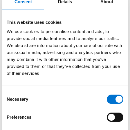
Consent
Details
About
réduite. Les ouvrants TECHNAL s’intègrent dans des
projets RE2020, HQE, BREEAM ou LEED, pour une
construction durable et certifiée.
This website uses cookies
Une mise en œuvre professionnelle et
We use cookies to personalise content and ads, to
provide social media features and to analyse our traffic.
conforme
We also share information about your use of our site with
our social media, advertising and analytics partners who
Pose par le Réseau des Aluminiers Agréés
may combine it with other information that you’ve
TECHNAL
provided to them or that they’ve collected from your use
of their services.
Chaque ouvrant pompier est installé par un professionnel
de notre Réseau des Aluminiers Agréés TECHNAL. Ces
spécialistes sont formés aux spécificités des menuiseries
Consent
Necessary
Selection
d’évacuation et garantissent une pose conforme aux DTU
et aux protocoles des bureaux de contrôle. Une
documentation complète est fournie pour faciliter la
Preferences
réception du chantier.