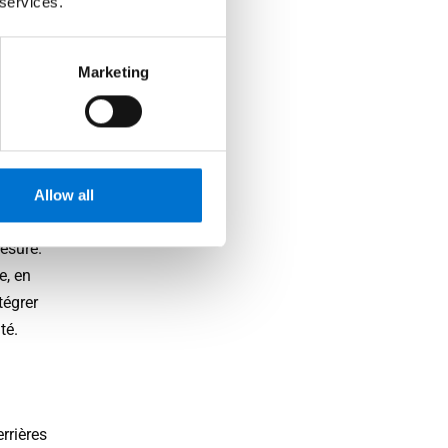
e
 services.
Marketing
Allow all
esure.
e, en
tégrer
té.
rrières