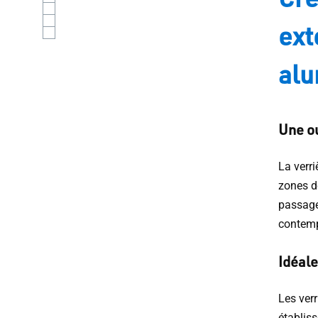
ext
al
Une ou
La verr
zones de
passages
contemp
Idéale
Les ver
établis