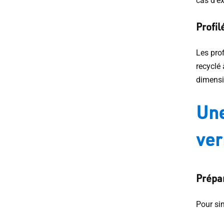
cas d’ex
Profil
Les pro
recyclé 
dimensi
Une
ver
Prépar
Pour sim