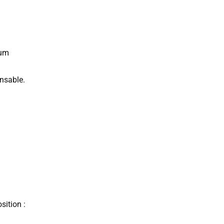
ium
onsable.
sition :