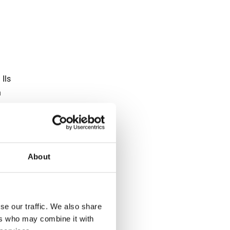
 Ils
n
About
s en
lletés
se our traffic. We also share
ers who may combine it with