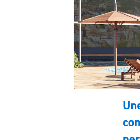
Une
con
pe