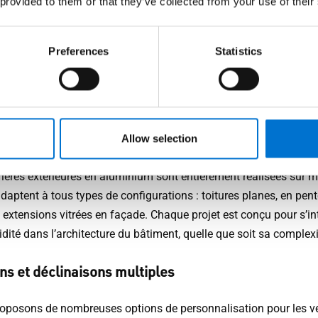
système verrière sur mesur
 provided to them or that they’ve collected from your use of their
r les configurations
Preferences
Statistics
érieures
é architecturale et cohérence du projet
Allow selection
rières extérieures en aluminium sont entièrement réalisées sur m
adaptent à tous types de configurations : toitures planes, en pent
 extensions vitrées en façade. Chaque projet est conçu pour s’in
idité dans l’architecture du bâtiment, quelle que soit sa complexi
ons et déclinaisons multiples
oposons de nombreuses options de personnalisation pour les ve