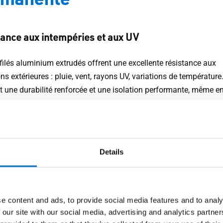
ance aux intempéries et aux UV
filés aluminium extrudés offrent une excellente résistance aux
ns extérieures : pluie, vent, rayons UV, variations de température.
t une durabilité renforcée et une isolation performante, même e
on d’exposition permanente.
lutions pensées pour la sécurité des usagers
Details
es aux exigences AEV (Air, Eau, Vent), nos verrières sont testée
ns réelles dans nos laboratoires. Elles intègrent des vitrages feui
s et sont conçues pour résister au vent et aux charges de neige,
ssant la sécurité des usagers en toutes circonstances.
e content and ads, to provide social media features and to analy
 our site with our social media, advertising and analytics partn