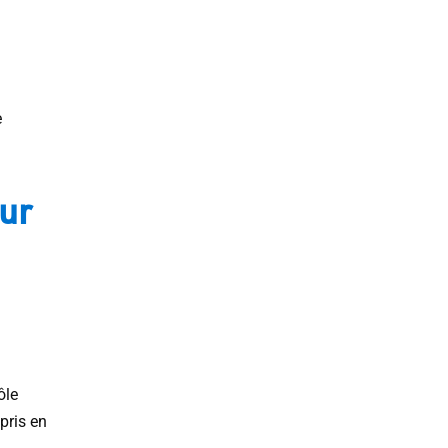
e
ur
ôle
pris en