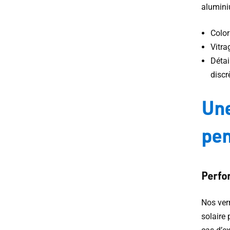
alumini
Color
Vitra
Détai
discr
Une
pen
Perfor
Nos ver
solaire 