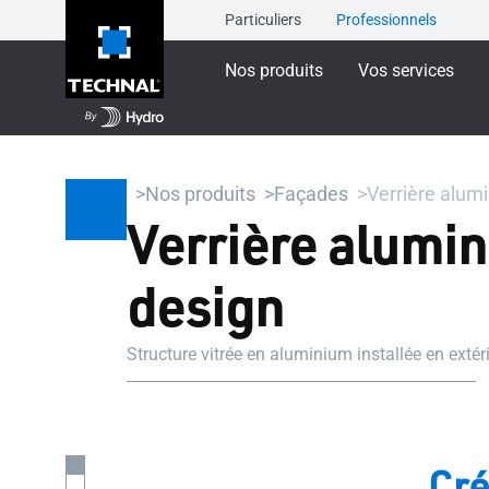
Particuliers
Professionnels
Nos produits
Vos services
Nos produits
Façades
Verrière alumi
Verrière alumini
design
Structure vitrée en aluminium installée en exté
Cré