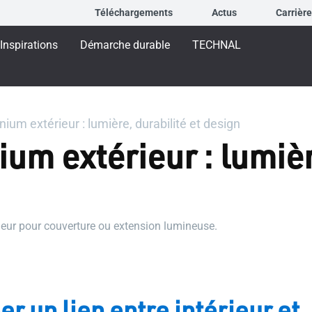
Téléchargements
Actus
Carrièr
Inspirations
Démarche durable
TECHNAL
nium extérieur : lumière, durabilité et design
um extérieur : lumièr
rieur pour couverture ou extension lumineuse.
er un lien entre intérieur et