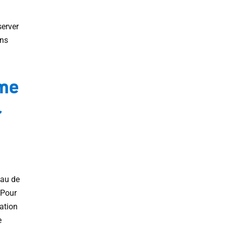
server
ans
rme
r
eau de
 Pour
xation
e