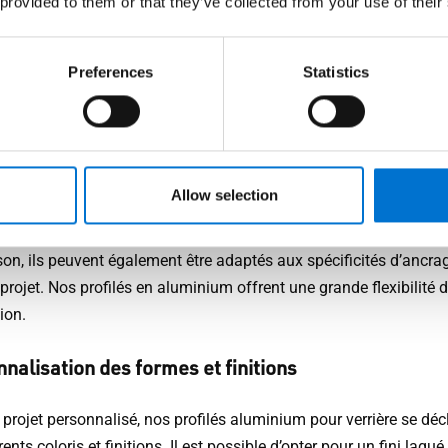
 provided to them or that they’ve collected from your use of their
concept au choix du bon
stème TECHNAL
Preferences
Statistics
s adaptés aux verrières planes, inclinées ou cintré
Allow selection
tèmes TECHNAL sont modulables et permettent la composition 
e totalement sur mesure. Personnalisables par leurs dimensions e
son, ils peuvent également être adaptés aux spécificités d’ancra
rojet. Nos profilés en aluminium offrent une grande flexibilité 
ion.
nalisation des formes et finitions
projet personnalisé, nos profilés aluminium pour verrière se déc
rents coloris et finitions. Il est possible d’opter pour un fini laqué,