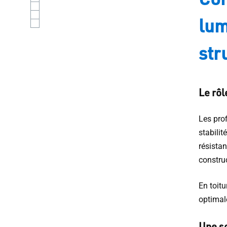
lum
str
Le rôl
Les pro
stabilit
résistan
constru
En toitu
optimal
Une so