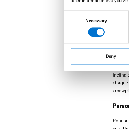
other information that you’ve
Du 
Consent
sy
Necessary
Selection
Profil
Deny
Les sys
verrièr
inclinai
chaque p
concept
Person
Pour un 
en diffé