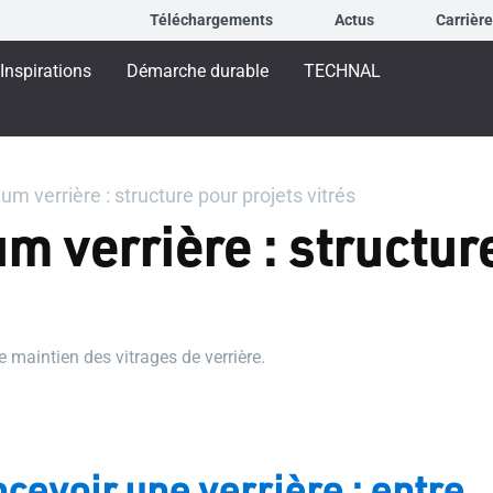
Téléchargements
Actus
Carrièr
Inspirations
Démarche durable
TECHNAL
ium verrière : structure pour projets vitrés
um verrière : structur
 maintien des vitrages de verrière.
cevoir une verrière : entre