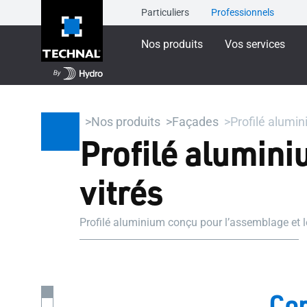
Particuliers
Professionnels
Nos produits
Vos services
Nos produits
Façades
Profilé alumin
Profilé alumini
vitrés
Profilé aluminium conçu pour l’assemblage et le
Con