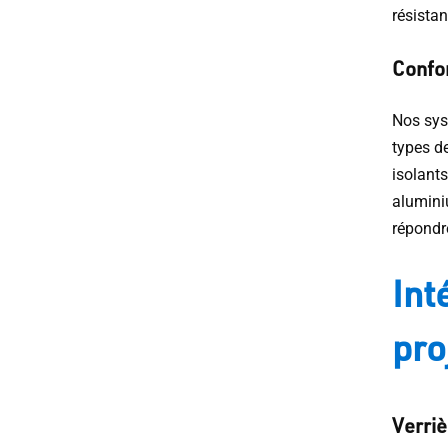
résista
Confor
Nos sys
types de
isolants
alumini
répondr
Int
pro
Verri