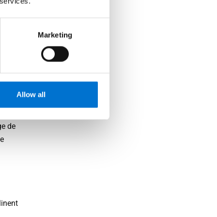
 services.
Marketing
es
Allow all
d’une
t leur
ge de
de
linent