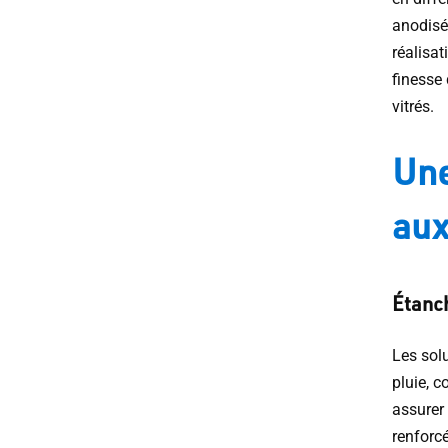
anodisé,
réalisat
finesse
vitrés.
Une
aux
Étanch
Les sol
pluie, c
assurer 
renforcé