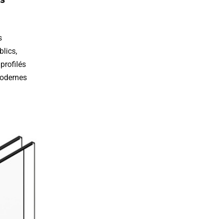
s
lics,
profilés
modernes