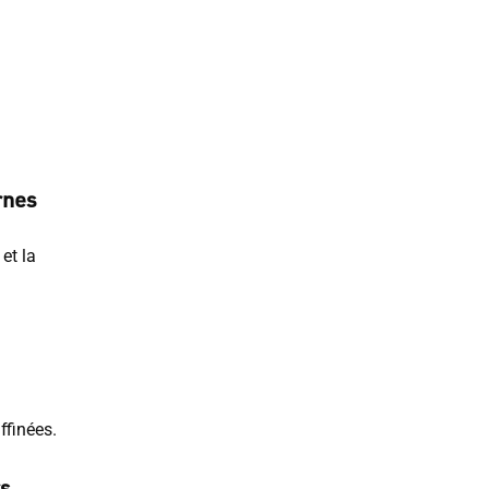
rnes
et la
ffinées.
rs