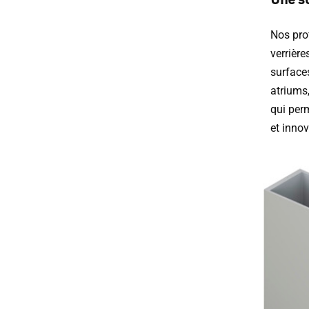
Nos pro
verrière
surfaces
atriums
qui per
et innov