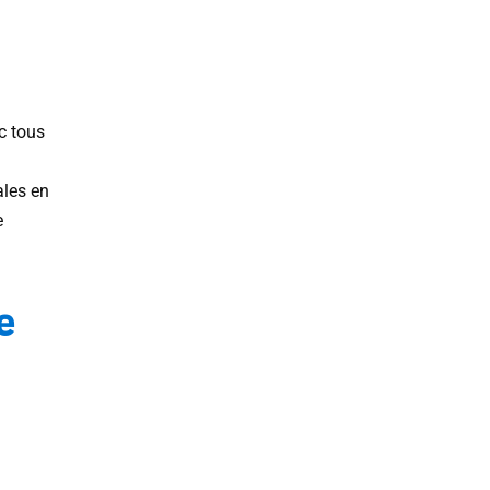
c tous
ales en
e
e