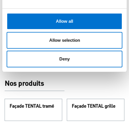
Appui technique sur mesure
Pour sécuriser toutes les étapes du projet, de l’étude à la
Allow all
pose, TECHNAL propose un accompagnement sur mesure.
La mise à disposition d’un bureau d’études spécialisé, de
Allow selection
fichiers BIM et de plans de fixation facilite le travail des
professionnels et garantit la conformité des ouvrages.
Deny
Nos produits
Façade TENTAL tramé
Façade TENTAL grille