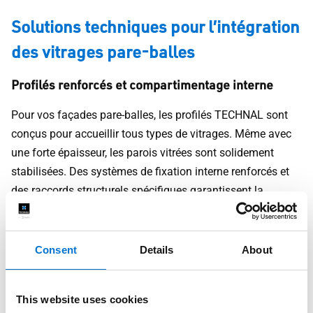
Solutions techniques pour l’intégration
des vitrages pare-balles
Profilés renforcés et compartimentage interne
Pour vos façades pare-balles, les profilés TECHNAL sont
conçus pour accueillir tous types de vitrages. Même avec
une forte épaisseur, les parois vitrées sont solidement
stabilisées. Des systèmes de fixation interne renforcés et
des raccords structurels spécifiques garantissent la
durabilité et la performance de l’ensemble.
Intégration sans rupture thermique ni acoustique
Consent
Details
About
La qualité TECHNAL garantit des performances
thermiques et acoustiques élevées, qu’il s’agisse de murs-
This website uses cookies
rideaux classiques ou de façades blindées. La technologie