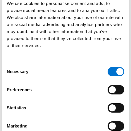
We use cookies to personalise content and ads, to
de rupture de pont thermique intégrée assure des capacités
provide social media features and to analyse our traffic.
d’isolation exceptionnelles. Les exigences balistiques que
We also share information about your use of our site with
nous respectons n’entament en rien l’excellence de nos
our social media, advertising and analytics partners who
solutions.
may combine it with other information that you’ve
provided to them or that they’ve collected from your use
Application et accompagnement
of their services.
professionnel
Consent
Mise en œuvre par des partenaires agréés
Necessary
Selection
TECHNAL
Toutes les façades pare-balles sont installées par des
Preferences
membres de notre réseau d’Aluminiers Agréés TECHNAL.
Ces professionnels sont spécifiquement formés à la
Statistics
manipulation de ce type de modules. Leur équipement,
adapté aux chantiers sensibles, permet une mise en œuvre
Marketing
fiable, garantissant une sécurité optimale de nos produits.