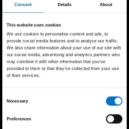
Consent
Details
About
Nos produits
This website uses cookies
Façades
We use cookies to personalise content and ads, to
Fenêtres et portes-fenêtres
provide social media features and to analyse our traffic.
We also share information about your use of our site with
Baies coulissantes
our social media, advertising and analytics partners who
may combine it with other information that you’ve
Portes
provided to them or that they’ve collected from your use
Garde-corps
of their services.
Occultations
Consent
Vérandas
Necessary
Selection
Portails & clôtures
Sécurité incendie
Preferences