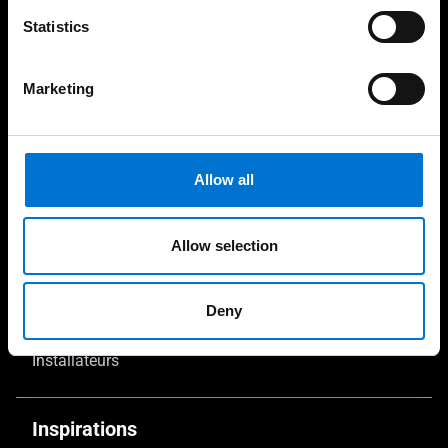
Aménagement
Statistics
Zones tropicales
Marketing
Vos services
Architectes
Allow all
Fabricants-installateurs
Bureaux d’étude et économistes
Allow selection
Fabricants
Deny
Maîtres d'œuvres et promoteurs
Installateurs
Inspirations