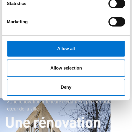
Statistics
Marketing
Allow all
Allow selection
Deny
Blog 4114
Rénovation
Une rénovation intérieure élégante et performante au
cœur de la ville
Une rénovation