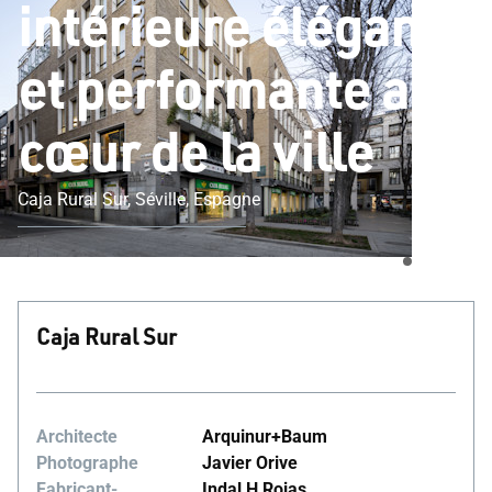
intérieure élégante
et performante au
cœur de la ville
Caja Rural Sur, Séville, Espagne
Caja Rural Sur
Architecte
Arquinur+Baum
Photographe
Javier Orive
Fabricant-
Indal H Rojas