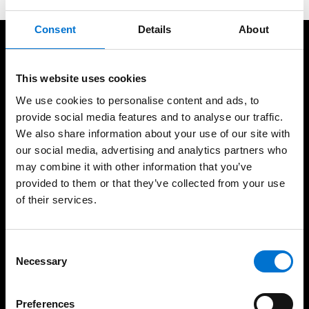
Consent
Details
About
A vos côtés pour vos projets
This website uses cookies
We use cookies to personalise content and ads, to
provide social media features and to analyse our traffic.
We also share information about your use of our site with
our social media, advertising and analytics partners who
Concepteur de solutions
Menuiseries bas carbone
may combine it with other information that you’ve
aluminium depuis plus de
sans surcoût
provided to them or that they’ve collected from your use
65 ans
of their services.
Consent
Necessary
Spécialisé dans le
Fabrication 100%
Selection
bâtiment en neuf et en
française
rénovation
Preferences