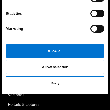
Statistics
Nos produits
Marketing
Façades
Fenêtres et portes-fenêtres
Allow all
Baies coulissantes
Portes
Allow selection
Garde-corps
Deny
Occultations
Vérandas
Portails & clôtures