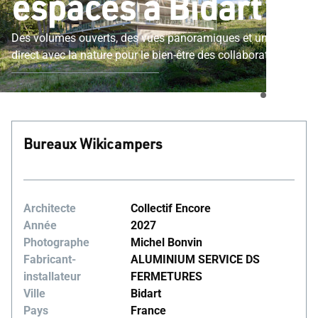
espaces à Bidart
Des volumes ouverts, des vues panoramiques et un lien
direct avec la nature pour le bien-être des collaborateurs
Bureaux Wikicampers
Architecte
Collectif Encore
Année
2027
Photographe
Michel Bonvin
Fabricant-
ALUMINIUM SERVICE DS
installateur
FERMETURES
Ville
Bidart
Pays
France