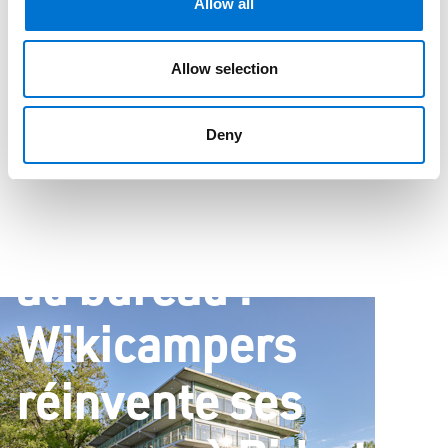
Allow all
Allow selection
Deny
Blog 4114
Constructions
Se sentir chez soi au bureau : Wikicampers réinvente ses
espaces à Bidart
Se sentir chez soi
au bureau :
Wikicampers
réinvente ses