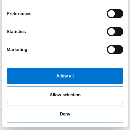
Preferences
Statistics
Marketing
Allow all
Allow selection
Blog 4114
Constructions
Maison Toi à Villeneuve-d’Ascq : une villa urbaine
Deny
façonnée par la lumière