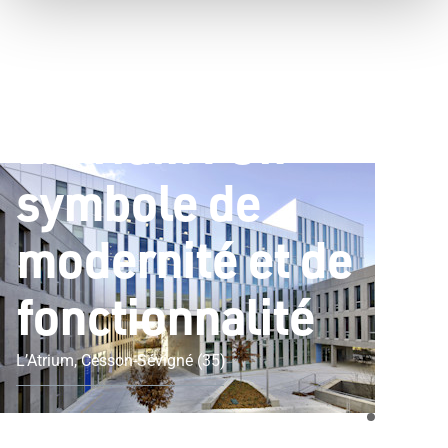
Blog 4114
Constructions
L'Atrium : Un symbole de modernité et de fonctionnalité
L'Atrium : Un
symbole de
modernité et de
fonctionnalité
L’Atrium, Cesson-Sévigné (35)