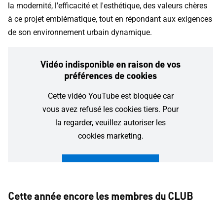
la modernité, l'efficacité et l'esthétique, des valeurs chères
à ce projet emblématique, tout en répondant aux exigences
de son environnement urbain dynamique.
Vidéo indisponible en raison de vos
préférences de cookies
Cette vidéo YouTube est bloquée car
vous avez refusé les cookies tiers. Pour
la regarder, veuillez autoriser les
cookies marketing.
Autoriser et lire la vidéo
Cette année encore les membres du CLUB
Gérer les paramètres des cookies
4114 ont votés majoritairement pour un projet