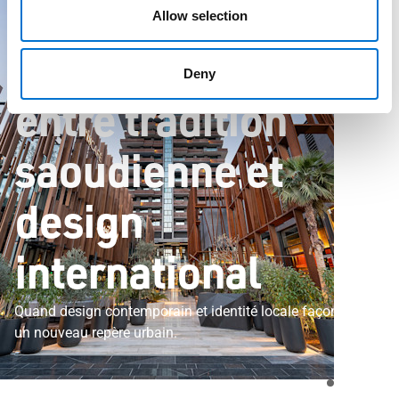
Fairmont Ramla : entre tradition saoudienne et design
Allow selection
international
Fairmont Ramla :
Deny
entre tradition
saoudienne et
design
international
Quand design contemporain et identité locale façonnent
un nouveau repère urbain.