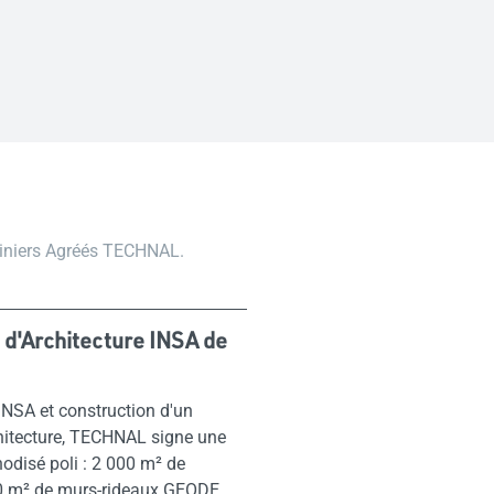
miniers Agréés TECHNAL.
 d'Architecture INSA de
’INSA et construction d'un
hitecture, TECHNAL signe une
disé poli : 2 000 m² de
0 m² de murs-rideaux GEODE