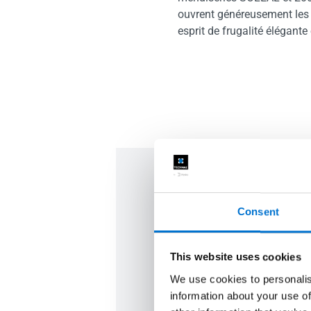
ouvrent généreusement les at
esprit de frugalité élégante 
Nous sommes 
Consent
Contactez nos équipes pour
This website uses cookies
projets.
We use cookies to personalis
information about your use of
Contactez-nous