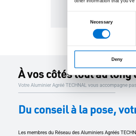
other information that you’ve
Consent
Necessary
Selection
Deny
À vos côtés tout au long 
Votre Aluminier Agréé TECHNAL vous accompagne pas à 
Du conseil à la pose, 
Les membres du Réseau des Aluminiers Agréés TECHNAL 