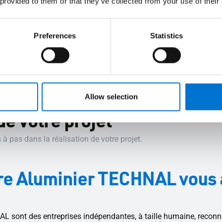
 provided to them or that they’ve collected from your use of their
Preferences
Statistics
Allow selection
de votre projet
pas dans la réalisation de votre projet.
votre Aluminier TECHNAL vou
sont des entreprises indépendantes, à taille humaine, reconnu